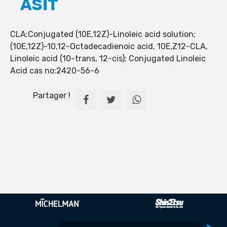
ASİT
CLA;Conjugated (10E,12Z)-Linoleic acid solution;
(10E,12Z)-10,12-Octadecadienoic acid, 10E,Z12-CLA,
Linoleic acid (10-trans, 12-cis); Conjugated Linoleic
Acid cas no:2420-56-6
Partager !