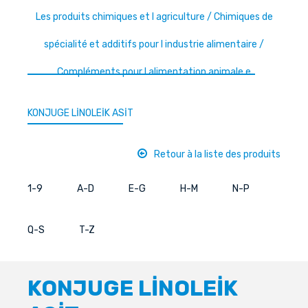
Les produits chimiques et l agriculture / Chimiques de
spécialité et additifs pour l industrie alimentaire /
Compléments pour l alimentation animale e
KONJUGE LİNOLEİK ASİT
Retour à la liste des produits
1-9
A-D
E-G
H-M
N-P
Q-S
T-Z
KONJUGE LİNOLEİK