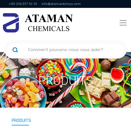
+90 216 577 10 10
info@atamankimya.com
KVKK Politikası
Services de la société de l'information
Ressources
humaines
PRODUITS
PRODUITS