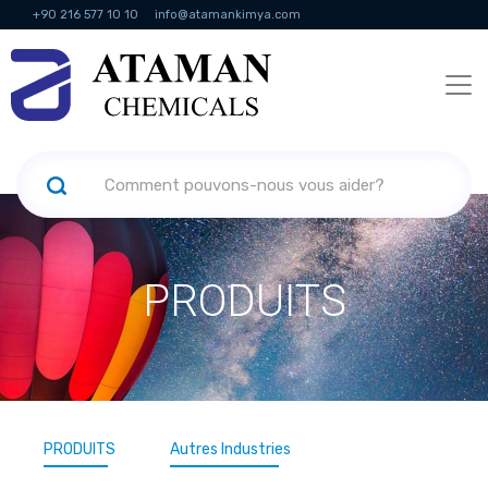
+90 216 577 10 10
info@atamankimya.com
KVKK Politikası
Services de la société de l'information
Ressources
humaines
PRODUITS
PRODUITS
Autres Industries