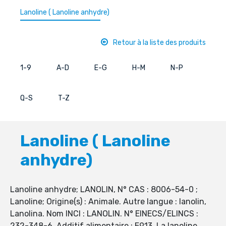
Lanoline ( Lanoline anhydre)
Retour à la liste des produits
1-9
A-D
E-G
H-M
N-P
Q-S
T-Z
Lanoline ( Lanoline
anhydre)
Lanoline anhydre; LANOLIN, N° CAS : 8006-54-0 ;
Lanoline; Origine(s) : Animale. Autre langue : lanolin,
Lanolina. Nom INCI : LANOLIN. N° EINECS/ELINCS :
232-348-6. Additif alimentaire : E913. La lanoline,