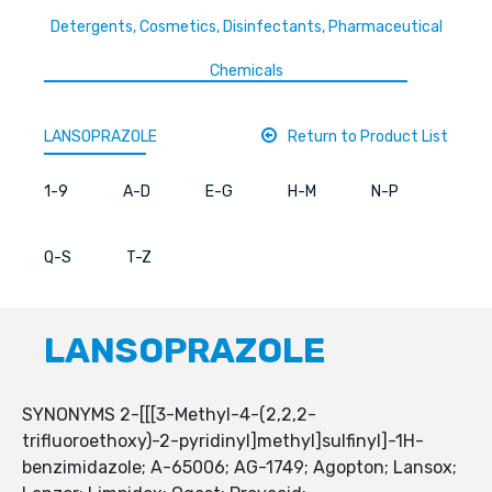
Detergents, Cosmetics, Disinfectants, Pharmaceutical
Chemicals
LANSOPRAZOLE
Return to Product List
1-9
A-D
E-G
H-M
N-P
Q-S
T-Z
LANSOPRAZOLE
SYNONYMS 2-[[[3-Methyl-4-(2,2,2-
trifluoroethoxy)-2-pyridinyl]methyl]sulfinyl]-1H-
benzimidazole; A-65006; AG-1749; Agopton; Lansox;