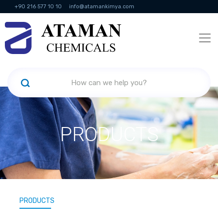
+90 216 577 10 10
info@atamankimya.com
KVKK Politikası
Information Society Services
Human Resources
PRODUCTS
PRODUCTS