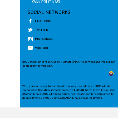
KVKK POLİTİKASI
SOCIAL NETWORKS
FACEBOOK
TWITTER
INSTAGRAM
YOUTUBE
2020 © All rights reserved by ATAMAN KİMYA. No content and images can
be used for permission.
1980 yılında Cengiz Tuncel, Şelale Kimya' yı devralmış ve 2006 yılında
hammadde ithalatı ve ihracatı amacıyla ATAMAN Kimya Ltd' yi kurmuştur.
Ataman Kimya 2009 yılında Cengiz Tuncel tarafından bir sonraki nesile
devredilmiştir ve 2020 yılında ATAMAN Kimya A.Ş adını almıştır.