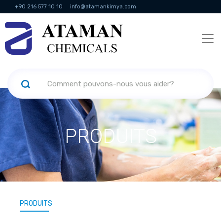
+90 216 577 10 10
info@atamankimya.com
KVKK Politikası
Services de la société de l'information
Ressources
humaines
PRODUITS
PRODUITS