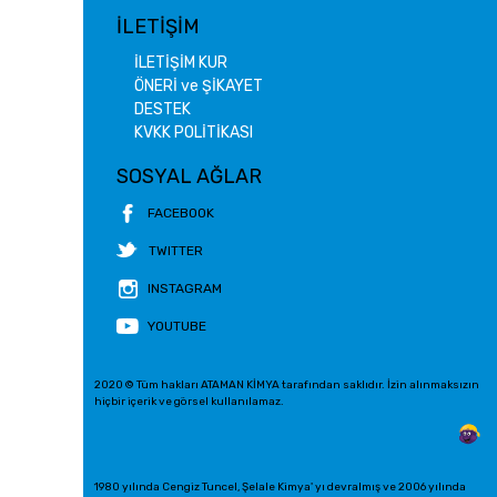
İLETİŞİM
İLETİŞİM KUR
ÖNERİ ve ŞİKAYET
DESTEK
KVKK POLİTİKASI
SOSYAL AĞLAR
FACEBOOK
TWITTER
INSTAGRAM
YOUTUBE
2020 © Tüm hakları ATAMAN KİMYA tarafından saklıdır. İzin alınmaksızın
hiçbir içerik ve görsel kullanılamaz.
1980 yılında Cengiz Tuncel, Şelale Kimya' yı devralmış ve 2006 yılında