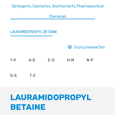
Detergents, Cosmetics, Disinfectants, Pharmaceutical
Chemicals
LAURAMIDOPROPYL BETAINE
Ürün Listesine Dön
1-9
A-D
E-G
H-M
N-P
Q-S
T-Z
LAURAMIDOPROPYL
BETAINE