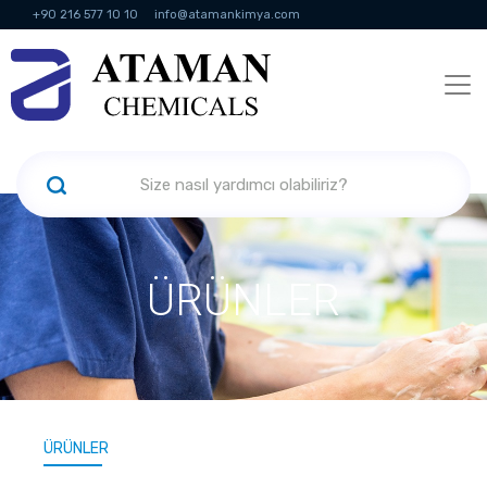
+90 216 577 10 10
info@atamankimya.com
KVKK Politikası
Bilgi Toplumu Hizmetleri
İnsan Kaynakları
ÜRÜNLER
ÜRÜNLER