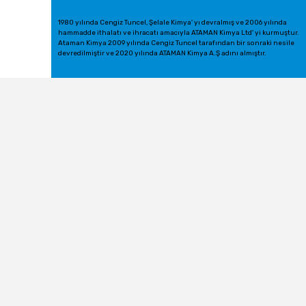
1980 yılında Cengiz Tuncel, Şelale Kimya' yı devralmış ve 2006 yılında
hammadde ithalatı ve ihracatı amacıyla ATAMAN Kimya Ltd' yi kurmuştur.
Ataman Kimya 2009 yılında Cengiz Tuncel tarafından bir sonraki nesile
devredilmiştir ve 2020 yılında ATAMAN Kimya A.Ş adını almıştır.