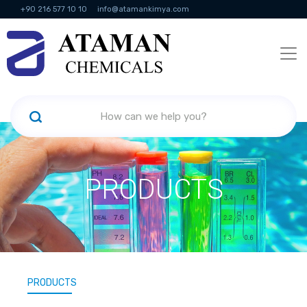
+90 216 577 10 10
info@atamankimya.com
KVKK Politikası
Information Society Services
Human Resources
PRODUCTS
PRODUCTS