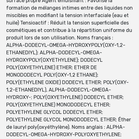
surface propre Agent émulsifiant : Favorise la
formation de mélanges intimes entre des liquides non
miscibles en modifiant la tension interfaciale (eau et
huile) Tensioactif : Réduit la tension superficielle des
cosmétiques et contribue à la répartition uniforme du
produit lors de son utilisation. Noms français :
ALPHA-DODECYL-OMEGA-HYDROXYPOLY(OXY-1,2-
ETHANEDIYL); ALPHA-DODECYL-OMEGA-
HYDROXYPOLY(OXYETHYLENE); DODECYL
POLY(OXYETHYLENE) ETHER; ETHER DE
MONODODECYL POLY(OXY-1,2 ETHANE);
POLY(ETHYLENE OXIDE) DODECYL ETHER; POLY(OXY-
1,2-ETHANEDIYL), ALPHA-DODECYL-OMEGA-
HYDROXY-; POLY(OXYETHYLENE) DODECYL ETHER;
POLY(OXYETHYLENE) MONODODECYL ETHER;
POLYETHYLENE GLYCOL DODECYL ETHER;
POLYETHYLENE GLYCOL MONODODECYL ETHER; Éther
de lauryl poly(oxyéthylène). Noms anglais : ALPHA-
DODECYL-OMEGA-HYDROXY-POLYOXYETHYLENE;