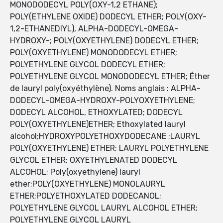
MONODODECYL POLY(OXY-1,2 ETHANE);
POLY(ETHYLENE OXIDE) DODECYL ETHER; POLY(OXY-
1,2-ETHANEDIYL), ALPHA-DODECYL-OMEGA-
HYDROXY-; POLY(OXYETHYLENE) DODECYL ETHER;
POLY(OXYETHYLENE) MONODODECYL ETHER;
POLYETHYLENE GLYCOL DODECYL ETHER;
POLYETHYLENE GLYCOL MONODODECYL ETHER; Éther
de lauryl poly(oxyéthylène). Noms anglais : ALPHA-
DODECYL-OMEGA-HYDROXY-POLYOXYETHYLENE;
DODECYL ALCOHOL, ETHOXYLATED; DODECYL
POLY(OXYETHYLENE)ETHER; Ethoxylated lauryl
alcohol;HYDROXYPOLYETHOXYDODECANE ;LAURYL
POLY(OXYETHYLENE) ETHER; LAURYL POLYETHYLENE
GLYCOL ETHER; OXYETHYLENATED DODECYL
ALCOHOL; Poly(oxyethylene) lauryl
ether;POLY(OXYETHYLENE) MONOLAURYL
ETHER;POLYETHOXYLATED DODECANOL;
POLYETHYLENE GLYCOL LAURYL ALCOHOL ETHER;
POLYETHYLENE GLYCOL LAURYL