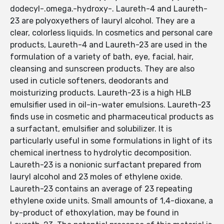
dodecyl-.omega.-hydroxy-. Laureth-4 and Laureth-
23 are polyoxyethers of lauryl alcohol. They are a
clear, colorless liquids. In cosmetics and personal care
products, Laureth-4 and Laureth-23 are used in the
formulation of a variety of bath, eye, facial, hair,
cleansing and sunscreen products. They are also
used in cuticle softeners, deodorants and
moisturizing products. Laureth-23 is a high HLB
emulsifier used in oil-in-water emulsions. Laureth-23
finds use in cosmetic and pharmaceutical products as
a surfactant, emulsifier and solubilizer. It is
particularly useful in some formulations in light of its
chemical inertness to hydrolytic decomposition.
Laureth-23 is a nonionic surfactant prepared from
lauryl alcohol and 23 moles of ethylene oxide.
Laureth-23 contains an average of 23 repeating
ethylene oxide units. Small amounts of 1,4-dioxane, a
by-product of ethoxylation, may be found in