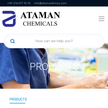
+90 216 577 10 10
info@atamankimya.com
KVKK Politikası
Information Society Services
Human Resources
PRODUCTS
PRODUCTS