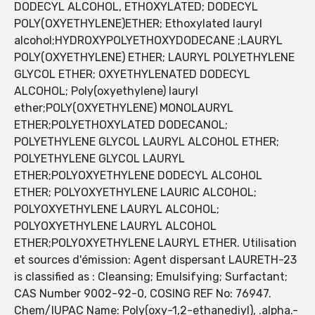
DODECYL ALCOHOL, ETHOXYLATED; DODECYL
POLY(OXYETHYLENE)ETHER; Ethoxylated lauryl
alcohol;HYDROXYPOLYETHOXYDODECANE ;LAURYL
POLY(OXYETHYLENE) ETHER; LAURYL POLYETHYLENE
GLYCOL ETHER; OXYETHYLENATED DODECYL
ALCOHOL; Poly(oxyethylene) lauryl
ether;POLY(OXYETHYLENE) MONOLAURYL
ETHER;POLYETHOXYLATED DODECANOL;
POLYETHYLENE GLYCOL LAURYL ALCOHOL ETHER;
POLYETHYLENE GLYCOL LAURYL
ETHER;POLYOXYETHYLENE DODECYL ALCOHOL
ETHER; POLYOXYETHYLENE LAURIC ALCOHOL;
POLYOXYETHYLENE LAURYL ALCOHOL;
POLYOXYETHYLENE LAURYL ALCOHOL
ETHER;POLYOXYETHYLENE LAURYL ETHER. Utilisation
et sources d'émission: Agent dispersant LAURETH-23
is classified as : Cleansing; Emulsifying; Surfactant;
CAS Number 9002-92-0, COSING REF No: 76947.
Chem/IUPAC Name: Poly(oxy-1,2-ethanediyl), .alpha.-