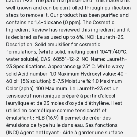
Laureth-23. The potential presence of this material is
well known and can be controlled through purification
steps to remove it. Our product has been purified and
contains no 1,4-dioxane (0 ppm). The Cosmetic
Ingredient Review has reviewed this ingredient and it
is declared safe as used up to 6%. INCI: Laureth-23.
Description: Solid emulsifier for cosmetic
formulations, (white solid, melting point 104°F/40°C,
water soluble). CAS: 68551-12-2 INCI Name: Laureth-
23 Specifications: Appearance @ 25° C: White waxy
solid Acid number: 1.0 Maximum Hydroxyl value: 40 -
60 pH (5% solution): 5-7.5 Moisture %: 1.0 Maximum
Color (apha): 100 Maximum. Le Laureth-23 est un
tensioactif non ionique préparé à partir d'alcool
laurylique et de 23 moles d'oxyde d'éthylène. Il est
utilisé en cosmétique comme tensioactif et
émulsifiant : HLB (16.9). Il permet de créer des
émulsions de type huile dans eau. Ses fonctions
(INCI) Agent nettoyant : Aide à garder une surface