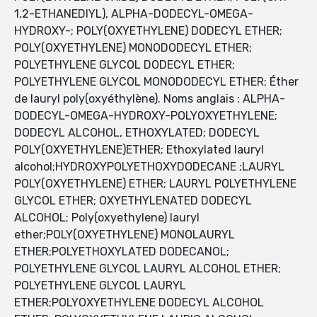
1,2-ETHANEDIYL), ALPHA-DODECYL-OMEGA-
HYDROXY-; POLY(OXYETHYLENE) DODECYL ETHER;
POLY(OXYETHYLENE) MONODODECYL ETHER;
POLYETHYLENE GLYCOL DODECYL ETHER;
POLYETHYLENE GLYCOL MONODODECYL ETHER; Éther
de lauryl poly(oxyéthylène). Noms anglais : ALPHA-
DODECYL-OMEGA-HYDROXY-POLYOXYETHYLENE;
DODECYL ALCOHOL, ETHOXYLATED; DODECYL
POLY(OXYETHYLENE)ETHER; Ethoxylated lauryl
alcohol;HYDROXYPOLYETHOXYDODECANE ;LAURYL
POLY(OXYETHYLENE) ETHER; LAURYL POLYETHYLENE
GLYCOL ETHER; OXYETHYLENATED DODECYL
ALCOHOL; Poly(oxyethylene) lauryl
ether;POLY(OXYETHYLENE) MONOLAURYL
ETHER;POLYETHOXYLATED DODECANOL;
POLYETHYLENE GLYCOL LAURYL ALCOHOL ETHER;
POLYETHYLENE GLYCOL LAURYL
ETHER;POLYOXYETHYLENE DODECYL ALCOHOL