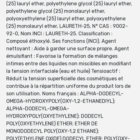
(25) lauryl ether, polyethylene glycol (25) lauryl ether,
polyethylene glycol (25) monolauryl ether,
polyoxyethylene (25) lauryl ether, polyoxyethylene
(25) monolauryl ether, LAURETH-25, N° CAS : 9002-
92-0, Nom INCI : LAURETH-25. Classification :
Composé éthoxylé. Ses fonctions (INCI). Agent
nettoyant : Aide à garder une surface propre. Agent
émulsifiant : Favorise la formation de mélanges
intimes entre des liquides non miscibles en modifiant
la tension interfaciale (eau et huile) Tensioactif :
Réduit la tension superficielle des cosmétiques et
contribue à la répartition uniforme du produit lors de
son utilisation. Noms français : ALPHA-DODECYL-
OMEGA-HYDROXYPOLY(OXY-1,2-ETHANEDIYL);
ALPHA-DODECYL-OMEGA-
HYDROXYPOLY(OXYETHYLENE); DODECYL
POLY(OXYETHYLENE) ETHER; ETHER DE
MONODODECYL POLY(OXY-1,2 ETHANE);
POLY(ETHYLENE OXIDE) DODECYL ETHER; POLY(OXY-