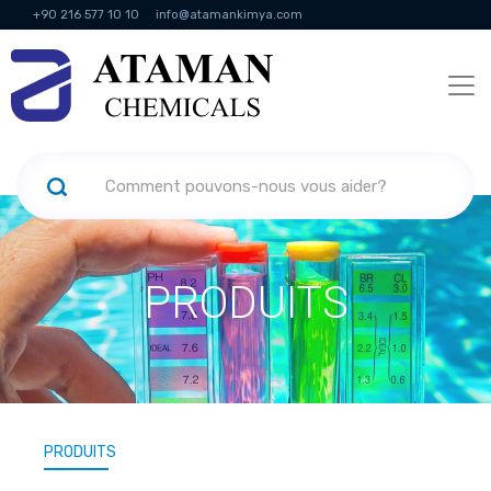
+90 216 577 10 10
info@atamankimya.com
KVKK Politikası
Services de la société de l'information
Ressources
humaines
PRODUITS
PRODUITS