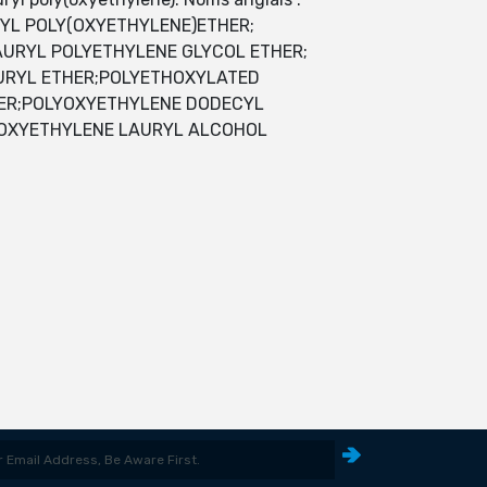
L POLY(OXYETHYLENE)ETHER;
LAURYL POLYETHYLENE GLYCOL ETHER;
AURYL ETHER;POLYETHOXYLATED
HER;POLYOXYETHYLENE DODECYL
YOXYETHYLENE LAURYL ALCOHOL