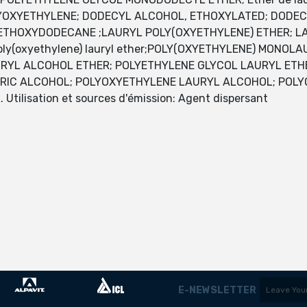
XYETHYLENE; DODECYL ALCOHOL, ETHOXYLATED; DODECY
OLYETHOXYDODECANE ;LAURYL POLY(OXYETHYLENE) ETHER; 
y(oxyethylene) lauryl ether;POLY(OXYETHYLENE) MONOL
RYL ALCOHOL ETHER; POLYETHYLENE GLYCOL LAURYL ET
RIC ALCOHOL; POLYOXYETHYLENE LAURYL ALCOHOL; POL
ilisation et sources d'émission: Agent dispersant
E-NEWSLETTER