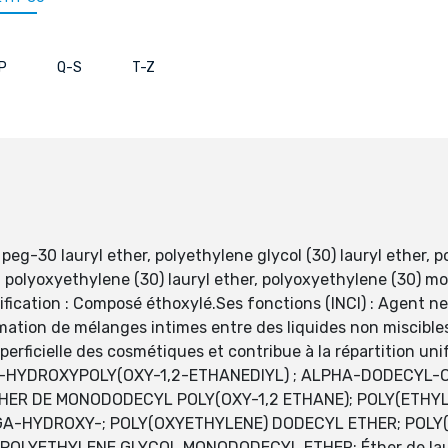
P
Q-S
T-Z
0 lauryl ether, polyethylene glycol (30) lauryl ether, pol
, polyoxyethylene (30) lauryl ether, polyoxyethylene (30) m
ication : Composé éthoxylé.Ses fonctions (INCI) : Agent ne
rmation de mélanges intimes entre des liquides non miscibles
superficielle des cosmétiques et contribue à la répartition uni
A-HYDROXYPOLY(OXY-1,2-ETHANEDIYL) ; ALPHA-DODECYL
HER DE MONODODECYL POLY(OXY-1,2 ETHANE); POLY(ETHYL
GA-HYDROXY-; POLY(OXYETHYLENE) DODECYL ETHER; POL
LYETHYLENE GLYCOL MONODODECYL ETHER; Éther de lauryl 