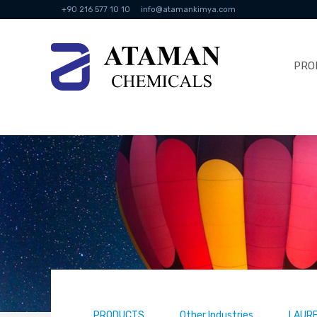
+90 216 577 10 10
info@atamankimya.com
PRO
PRODUCTS
Other Industries
LAUR