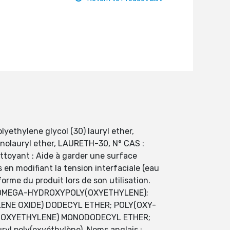
yethylene glycol (30) lauryl ether,
onolauryl ether, LAURETH-30, N° CAS :
ttoyant : Aide à garder une surface
 en modifiant la tension interfaciale (eau
forme du produit lors de son utilisation.
-OMEGA-HYDROXYPOLY(OXYETHYLENE);
ENE OXIDE) DODECYL ETHER; POLY(OXY-
Y(OXYETHYLENE) MONODODECYL ETHER;
poly(oxyéthylène). Noms anglais :