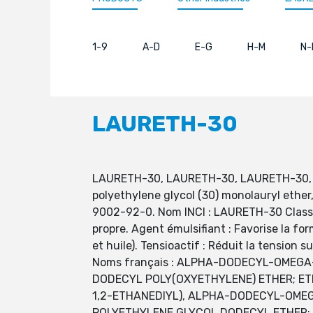
1-9
A-D
E-G
H-M
N-
LAURETH-30
LAURETH-30, LAURETH-30, LAURETH-30, peg-3
polyethylene glycol (30) monolauryl ether
9002-92-0. Nom INCI : LAURETH-30 Classif
propre. Agent émulsifiant : Favorise la fo
et huile). Tensioactif : Réduit la tension 
Noms français : ALPHA-DODECYL-OMEG
DODECYL POLY(OXYETHYLENE) ETHER; ET
1,2-ETHANEDIYL), ALPHA-DODECYL-OME
POLYETHYLENE GLYCOL DODECYL ETHER; PO