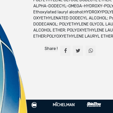
ALPHA-DODECYL-OMEGA-HYDROXY-POLYO
Ethoxylated lauryl alcohol;HYDROXYP
OXYETHYLENATED DODECYL ALCOHOL; Pol
DODECANOL; POLYETHYLENE GLYCOL LAU
ALCOHOL ETHER; POLYOXYETHYLENE LAU
ETHER;POLYOXYETHYLENE LAURYL ETHER. Ut
Share !