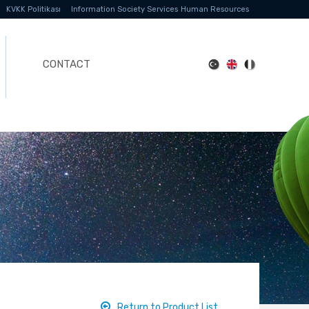
KVKK Politikası
Information Society Services
Human Resources
CONTACT
Return to Product List