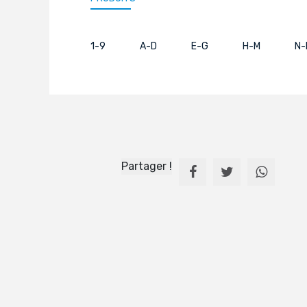
1-9
A-D
E-G
H-M
N-
Partager !