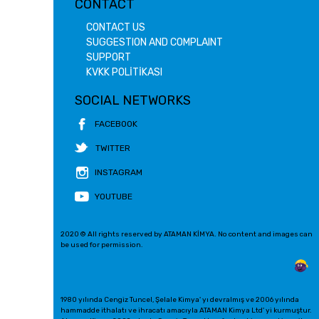
CONTACT
CONTACT US
SUGGESTION AND COMPLAINT
SUPPORT
KVKK POLİTİKASI
SOCIAL NETWORKS
FACEBOOK
TWITTER
INSTAGRAM
YOUTUBE
2020 © All rights reserved by ATAMAN KİMYA. No content and images can
be used for permission.
1980 yılında Cengiz Tuncel, Şelale Kimya' yı devralmış ve 2006 yılında
hammadde ithalatı ve ihracatı amacıyla ATAMAN Kimya Ltd' yi kurmuştur.