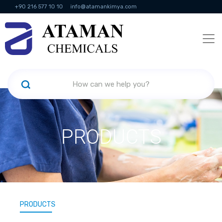
+90 216 577 10 10
info@atamankimya.com
KVKK Politikası
Information Society Services
Human Resources
PRODUCTS
PRODUCTS