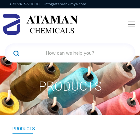
+90 216 577 10 10
info@atamankimya.com
KVKK Politikası
Information Society Services
Human Resources
PRODUCTS
PRODUCTS