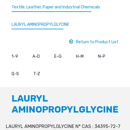
Textile, Leather, Paper and Industrial Chemicals
LAURYL AMINOPROPYLGLYCINE
Return to Product List
1-9
A-D
E-G
H-M
N-P
Q-S
T-Z
LAURYL
AMINOPROPYLGLYCINE
LAURYL AMINOPROPYLGLYCINE N° CAS : 34395-72-7