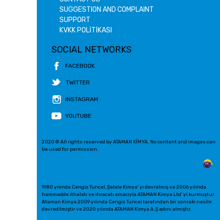
SUGGESTION AND COMPLAINT
SUPPORT
KVKK POLİTİKASI
SOCIAL NETWORKS
FACEBOOK
TWITTER
INSTAGRAM
YOUTUBE
2020 © All rights reserved by ATAMAN KİMYA. No content and images can
be used for permission.
1980 yılında Cengiz Tuncel, Şelale Kimya' yı devralmış ve 2006 yılında
hammadde ithalatı ve ihracatı amacıyla ATAMAN Kimya Ltd' yi kurmuştur.
Ataman Kimya 2009 yılında Cengiz Tuncel tarafından bir sonraki nesile
devredilmiştir ve 2020 yılında ATAMAN Kimya A.Ş adını almıştır.