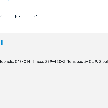
P
Q-S
T-Z
l
 alcohols, C12-C14; Einecs 279-420-3; Tensioactiv CL 9; Sipo