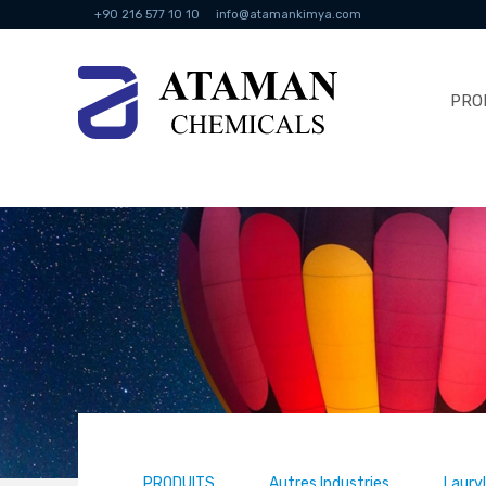
+90 216 577 10 10
info@atamankimya.com
PRO
PRODUITS
Autres Industries
Laury