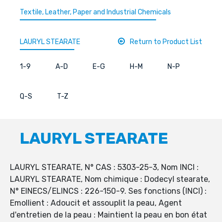
Textile, Leather, Paper and Industrial Chemicals
LAURYL STEARATE
Return to Product List
1-9
A-D
E-G
H-M
N-P
Q-S
T-Z
LAURYL STEARATE
LAURYL STEARATE, N° CAS : 5303-25-3, Nom INCI :
LAURYL STEARATE, Nom chimique : Dodecyl stearate,
N° EINECS/ELINCS : 226-150-9. Ses fonctions (INCI) :
Emollient : Adoucit et assouplit la peau, Agent
d'entretien de la peau : Maintient la peau en bon état