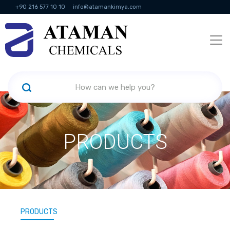
+90 216 577 10 10
info@atamankimya.com
KVKK Politikası
Information Society Services
Human Resources
PRODUCTS
PRODUCTS