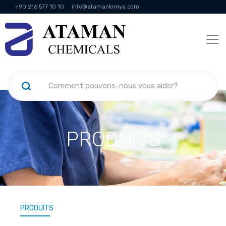
+90 216 577 10 10
info@atamankimya.com
KVKK Politikası
Services de la société de l'information
Ressources
humaines
PRODUITS
PRODUITS