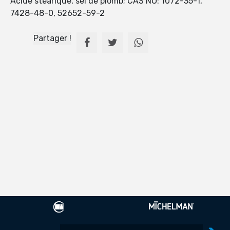
Acide stéarique, sel de plomb; CAS NO: 1072-35-1,
7428-48-0, 52652-59-2
Partager !