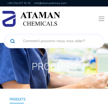
+90 216 577 10 10
info@atamankimya.com
KVKK Politikası
Services de la société de l'information
Ressources
humaines
PRODUITS
PRODUITS