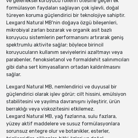
ve geleneksel koruyucu rollerin ötesine geçen ek
formülasyon faydaları sağlayan çok işlevli, doğal
türeyen koruma güçlendirici bir teknolojiye sahiptir.
Lexgard Natural MB'nin doğaya özgü bileşenleri,
mikrobiyal zarları bozarak ve organik asit bazlı
koruyucu sistemlerin performansını artırarak geniş
spektrumlu aktivite sağlar; böylece birincil
koruyucuların kullanım seviyelerini azaltmayı veya
parabenler, fenoksietanol ve formaldehit salınımcıları
gibi daha sert kimyasalların ortadan kaldırılmasını
sağlar.
Lexgard Natural MB, nemlendirici ve duyusal bir
güçlendirici olarak işlev görür; cilt hissini, emülsiyon
stabilitesini ve yayılma davranışını iyileştirir, ürün
berraklığı veya viskozitesini etkilemez.
Lexgard Natural MB, yağ fazlarına, sulu fazlara,
yüzey aktif maddelere ve susuz formülasyonlara
sorunsuz entegre olur ve botanikler, esterler,