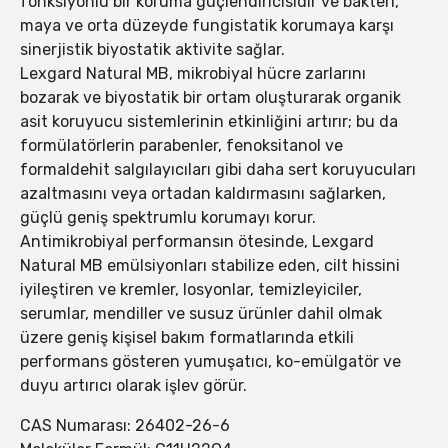
fonksiyonlu bir koruma güçlendiricisidir ve bakteri,
maya ve orta düzeyde fungistatik korumaya karşı
sinerjistik biyostatik aktivite sağlar.
Lexgard Natural MB, mikrobiyal hücre zarlarını
bozarak ve biyostatik bir ortam oluşturarak organik
asit koruyucu sistemlerinin etkinliğini artırır; bu da
formülatörlerin parabenler, fenoksitanol ve
formaldehit salgılayıcıları gibi daha sert koruyucuları
azaltmasını veya ortadan kaldırmasını sağlarken,
güçlü geniş spektrumlu korumayı korur.
Antimikrobiyal performansın ötesinde, Lexgard
Natural MB emülsiyonları stabilize eden, cilt hissini
iyileştiren ve kremler, losyonlar, temizleyiciler,
serumlar, mendiller ve susuz ürünler dahil olmak
üzere geniş kişisel bakım formatlarında etkili
performans gösteren yumuşatıcı, ko-emülgatör ve
duyu artırıcı olarak işlev görür.
CAS Numarası: 26402-26-6