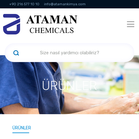
+90 216 577 10 10
info@atamankimya.com
KVKK Politikası
Bilgi Toplumu Hizmetleri
İnsan Kaynakları
ÜRÜNLER
ÜRÜNLER