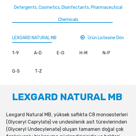
Detergents, Cosmetics, Disinfectants, Pharmaceutical
Chemicals
LEXGARD NATURAL MB
Ürün Listesine Dön
1-9
A-D
E-G
H-M
N-P
Q-S
T-Z
LEXGARD NATURAL MB
Lexgard Natural MB, yüksek saflıkta C8 monoesterleri
(Glyceryl Caprylate) ve undesilenik asit türevlerinden
(Glyceryl Undecylenate) oluşan tamamen doğal çok