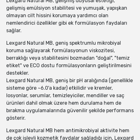
Lexgard Natural MB, gelişmiş duyusal estetiği,
gelişmiş emülsiyon stabilitesi ve yumuşak, yapışkan
olmayan cilt hissini korumaya yardımcı olan
nemlendirici özellikler gibi ek formülasyon faydaları
sağlar.
Lexgard Natural MB, geniş spektrumlu mikrobiyal
koruma sağlayarak formülasyonun viskozitesi,
berraklığı veya stabilitesini bozmadan "doğal", "temiz
etiket" ve ECO dostu formülasyonların geliştirilmesini
destekler.
Lexgard Natural MB, geniş bir pH aralığında (genellikle
sisteme göre ~6.0'a kadar) etkilidir ve kremler,
losyonlar, serumlar, temizleyiciler, mendiller ve saç
ürünleri dahil olmak üzere hem durulama hem de
bırakma uygulamalarında güvenilir şekilde performans
gösterir.
Lexgard Natural MB hem antimikrobiyal aktivite hem
de çok işlevli kozmetik faydalar sağladığı için, Lexgard