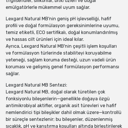
trigliseridler, silikonlar, bitki özleri ve doğal
emülgatörlerle mükemmel uyum sağlar.
Lexgard Natural MB'nin geniş pH işlevselliği, hafif
profili ve doğal formülasyon gereksinimlerine uyumu,
temiz etiketli, ECO sertifikalı, doğal konumlandırılmış
ve hassas cilt ürünleri için ideal kılar.
Ayrıca, Lexgard Natural MB'nin çeşitli işlem koşulları
ve formülasyon türlerinde stabiliteyi koruyabilme
yeteneği, sağlam koruma desteği, uzun vadeli ürün
koruması ve gelişmiş genel formülasyon performansı
sağlar.
Lexgard Natural MB Sentezi:
Lexgard Natural MB, doğal olarak türetilen çok
fonksiyonlu bileşenlerin—genellikle doğaya özgü
antimikrobiyal aktifler, organik asit türevleri ve hafif
nemlendirici tipi bileşikler dahil olmak üzere—kontrollü
bir süreçle sentezlenir; bu bileşenler, düzenlenmiş
sıcaklık, pH ve karıştırma koşulları altında birleştirilerek