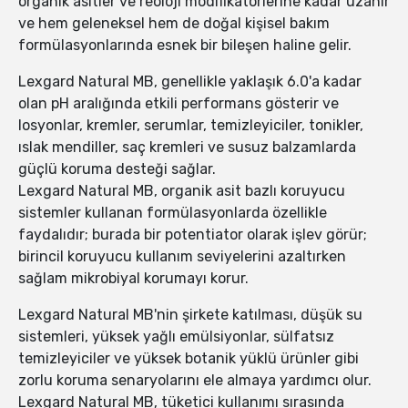
organik asitler ve reoloji modifikatörlerine kadar uzanır
ve hem geleneksel hem de doğal kişisel bakım
formülasyonlarında esnek bir bileşen haline gelir.
Lexgard Natural MB, genellikle yaklaşık 6.0'a kadar
olan pH aralığında etkili performans gösterir ve
losyonlar, kremler, serumlar, temizleyiciler, tonikler,
ıslak mendiller, saç kremleri ve susuz balzamlarda
güçlü koruma desteği sağlar.
Lexgard Natural MB, organik asit bazlı koruyucu
sistemler kullanan formülasyonlarda özellikle
faydalıdır; burada bir potentiator olarak işlev görür;
birincil koruyucu kullanım seviyelerini azaltırken
sağlam mikrobiyal korumayı korur.
Lexgard Natural MB'nin şirkete katılması, düşük su
sistemleri, yüksek yağlı emülsiyonlar, sülfatsız
temizleyiciler ve yüksek botanik yüklü ürünler gibi
zorlu koruma senaryolarını ele almaya yardımcı olur.
Lexgard Natural MB, tüketici kullanımı sırasında