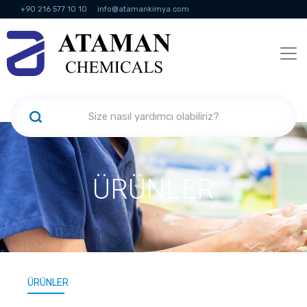
+90 216 577 10 10
info@atamankimya.com
KVKK Politikası
Bilgi Toplumu Hizmetleri
İnsan Kaynakları
ÜRÜNLER
ÜRÜNLER