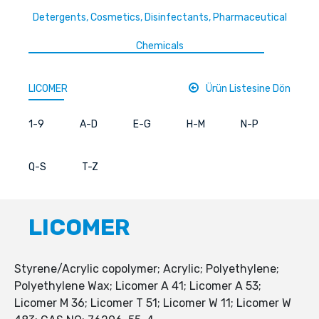
Detergents, Cosmetics, Disinfectants, Pharmaceutical
Chemicals
LICOMER
Ürün Listesine Dön
1-9
A-D
E-G
H-M
N-P
Q-S
T-Z
LICOMER
Styrene/Acrylic copolymer; Acrylic; Polyethylene;
Polyethylene Wax; Licomer A 41; Licomer A 53;
Licomer M 36; Licomer T 51; Licomer W 11; Licomer W