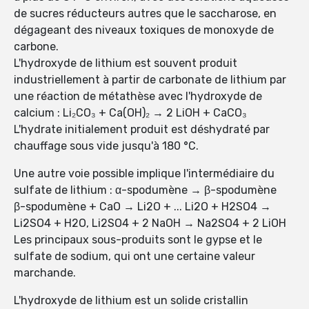
de sucres réducteurs autres que le saccharose, en
dégageant des niveaux toxiques de monoxyde de
carbone.
L'hydroxyde de lithium est souvent produit
industriellement à partir de carbonate de lithium par
une réaction de métathèse avec l'hydroxyde de
calcium : Li₂CO₃ + Ca(OH)₂ → 2 LiOH + CaCO₃
L'hydrate initialement produit est déshydraté par
chauffage sous vide jusqu'à 180 °C.
Une autre voie possible implique l'intermédiaire du
sulfate de lithium : α-spodumène → β-spodumène
β-spodumène + CaO → Li2O + ... Li2O + H2SO4 →
Li2SO4 + H2O, Li2SO4 + 2 NaOH → Na2SO4 + 2 LiOH
Les principaux sous-produits sont le gypse et le
sulfate de sodium, qui ont une certaine valeur
marchande.
L'hydroxyde de lithium est un solide cristallin