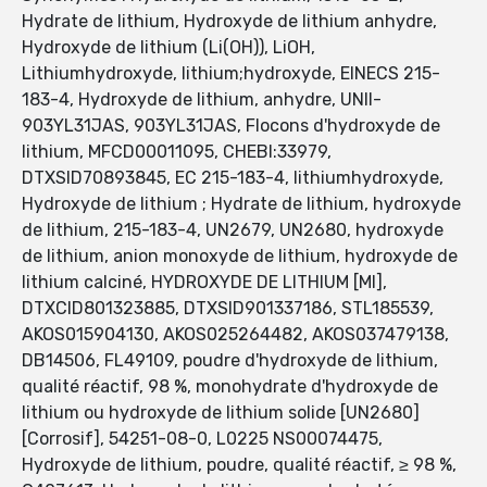
Hydrate de lithium, Hydroxyde de lithium anhydre,
Hydroxyde de lithium (Li(OH)), LiOH,
Lithiumhydroxyde, lithium;hydroxyde, EINECS 215-
183-4, Hydroxyde de lithium, anhydre, UNII-
903YL31JAS, 903YL31JAS, Flocons d'hydroxyde de
lithium, MFCD00011095, CHEBI:33979,
DTXSID70893845, EC 215-183-4, lithiumhydroxyde,
Hydroxyde de lithium ; Hydrate de lithium, hydroxyde
de lithium, 215-183-4, UN2679, UN2680, hydroxyde
de lithium, anion monoxyde de lithium, hydroxyde de
lithium calciné, HYDROXYDE DE LITHIUM [MI],
DTXCID801323885, DTXSID901337186, STL185539,
AKOS015904130, AKOS025264482, AKOS037479138,
DB14506, FL49109, poudre d'hydroxyde de lithium,
qualité réactif, 98 %, monohydrate d'hydroxyde de
lithium ou hydroxyde de lithium solide [UN2680]
[Corrosif], 54251-08-0, L0225 NS00074475,
Hydroxyde de lithium, poudre, qualité réactif, ≥ 98 %,