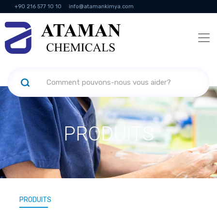
+90 216 577 10 10
info@atamankimya.com
KVKK Politikası
Services de la société de l'information
Ressources
humaines
PRODUITS
PRODUITS