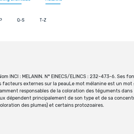
P
Q-S
T-Z
om INCI : MELANIN. N° EINECS/ELINCS : 232-473-6. Ses fonct
 des facteurs externes sur la peauLe mot mélanine est un mo
amment responsables de la coloration des téguments dans le
yeux dépendent principalement de son type et de sa concen
oloration des plumes) et certains protozoaires.