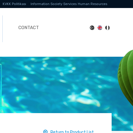
KVKK Politikası
Information Society Services
Human Resources
CONTACT
Return to Product List