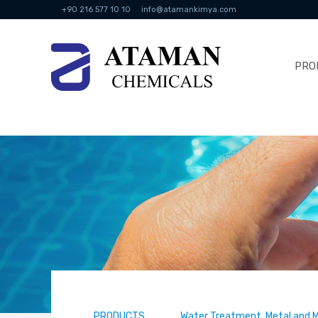
+90 216 577 10 10
info@atamankimya.com
PRO
PRODUCTS
Water Treatment, Metal and M