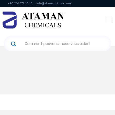
+90 216 577 10 10
info@atamankimya.com
KVKK Politikası
Services de la société de l'information
Ressources
humaines