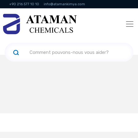
+90 216 577 10 10
info@atamankimya.com
KVKK Politikası
Services de la société de l'information
Ressources
humaines