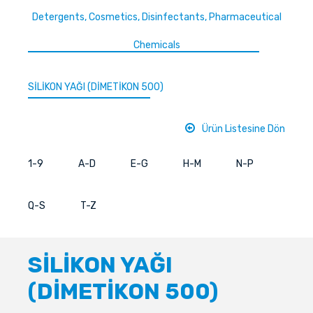
Detergents, Cosmetics, Disinfectants, Pharmaceutical
Chemicals
SİLİKON YAĞI (DİMETİKON 500)
Ürün Listesine Dön
1-9
A-D
E-G
H-M
N-P
Q-S
T-Z
SİLİKON YAĞI
(DİMETİKON 500)