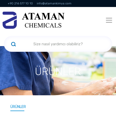
+90 216 577 10 10
info@atamankimya.com
KVKK Politikası
Bilgi Toplumu Hizmetleri
İnsan Kaynakları
ÜRÜNLER
ÜRÜNLER