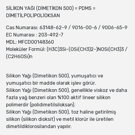
SİLİKON YAĞI (DİMETİKON 500) = PDMS =
DİMETİLPOLİPOLİOKSAN
Cas Numarası: 63148-62-9 / 9016-00-6 / 9006-65-9
EC Numarası : 203-492-7
MDL: MFCD00148360
Moleküler Formül: (H3C)3Si-(OSi(CH3)2-)NOSi(CH3)3 /
(C2H6OSi)n
Silikon Yağı (Dimetikon 500), yumuşatıcı ve
yumuşatıcı bir madde olarak işlev görür.
Silikon Yağı (Dimetikon 500), genellikle viskoz ve daha
fazla yağ benzeri olan %100 aktif lineer silikon
polimerdir (polidimetilsiloksan).
Silikon Yağı (Dimetikon 500), toz haline getirilmiş
silikon (silikon dioksit) ve metil klorür ile üretilen
dimetildiklorosilandan yapılır.