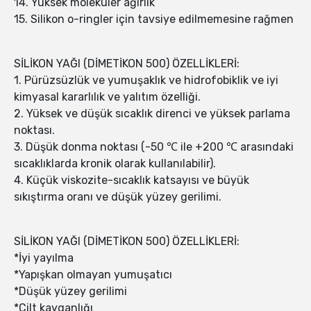
14. Yüksek moleküler ağırlık
15. Silikon o-ringler için tavsiye edilmemesine rağmen
SİLİKON YAĞI (DİMETİKON 500) ÖZELLİKLERİ:
1. Pürüzsüzlük ve yumuşaklık ve hidrofobiklik ve iyi
kimyasal kararlılık ve yalıtım özelliği.
2. Yüksek ve düşük sıcaklık direnci ve yüksek parlama
noktası.
3. Düşük donma noktası (-50 ℃ ile +200 ℃ arasındaki
sıcaklıklarda kronik olarak kullanılabilir).
4. Küçük viskozite-sıcaklık katsayısı ve büyük
sıkıştırma oranı ve düşük yüzey gerilimi.
SİLİKON YAĞI (DİMETİKON 500) ÖZELLİKLERİ:
*İyi yayılma
*Yapışkan olmayan yumuşatıcı
*Düşük yüzey gerilimi
*Cilt kayganlığı