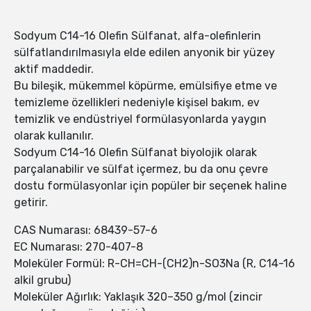
Sodyum C14-16 Olefin Sülfanat, alfa-olefinlerin
sülfatlandırılmasıyla elde edilen anyonik bir yüzey
aktif maddedir.
Bu bileşik, mükemmel köpürme, emülsifiye etme ve
temizleme özellikleri nedeniyle kişisel bakım, ev
temizlik ve endüstriyel formülasyonlarda yaygın
olarak kullanılır.
Sodyum C14-16 Olefin Sülfanat biyolojik olarak
parçalanabilir ve sülfat içermez, bu da onu çevre
dostu formülasyonlar için popüler bir seçenek haline
getirir.
CAS Numarası: 68439-57-6
EC Numarası: 270-407-8
Moleküler Formül: R-CH=CH-(CH2)n-SO3Na (R, C14-16
alkil grubu)
Moleküler Ağırlık: Yaklaşık 320–350 g/mol (zincir