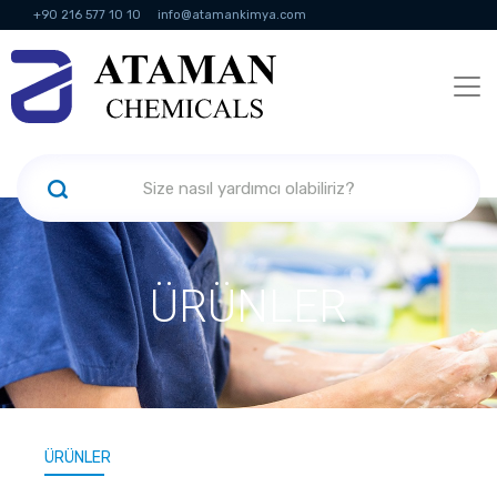
+90 216 577 10 10
info@atamankimya.com
KVKK Politikası
Bilgi Toplumu Hizmetleri
İnsan Kaynakları
ÜRÜNLER
ÜRÜNLER