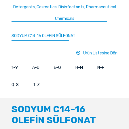
Detergents, Cosmetics, Disinfectants, Pharmaceutical
Chemicals
SODYUM C14-16 OLEFİN SÜLFONAT
Ürün Listesine Dön
1-9
A-D
E-G
H-M
N-P
Q-S
T-Z
SODYUM C14-16
OLEFİN SÜLFONAT