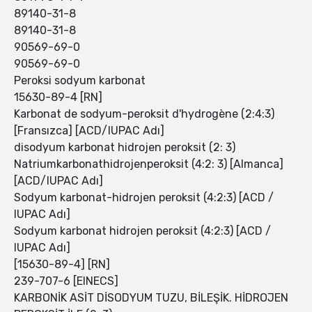
89140-31-8
89140-31-8
90569-69-0
90569-69-0
Peroksi sodyum karbonat
15630-89-4 [RN]
Karbonat de sodyum-peroksit d'hydrogène (2:4:3)
[Fransızca] [ACD/IUPAC Adı]
disodyum karbonat hidrojen peroksit (2: 3)
Natriumkarbonathidrojenperoksit (4:2: 3) [Almanca]
[ACD/IUPAC Adı]
Sodyum karbonat-hidrojen peroksit (4:2:3) [ACD /
IUPAC Adı]
Sodyum karbonat hidrojen peroksit (4:2:3) [ACD /
IUPAC Adı]
[15630-89-4] [RN]
239-707-6 [EINECS]
KARBONİK ASİT DİSODYUM TUZU, BİLEŞİK. HİDROJEN