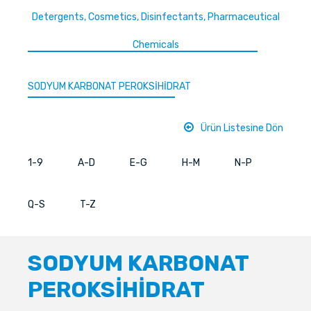
Detergents, Cosmetics, Disinfectants, Pharmaceutical
Chemicals
SODYUM KARBONAT PEROKSİHİDRAT
Ürün Listesine Dön
1-9
A-D
E-G
H-M
N-P
Q-S
T-Z
SODYUM KARBONAT
PEROKSİHİDRAT