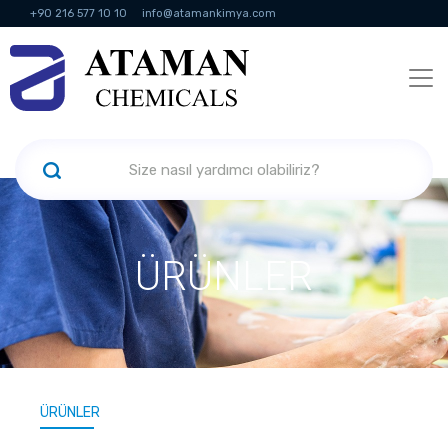
+90 216 577 10 10
info@atamankimya.com
KVKK Politikası
Bilgi Toplumu Hizmetleri
İnsan Kaynakları
ÜRÜNLER
ÜRÜNLER