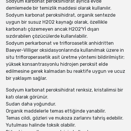
Sodyum karbonat peroksihidrat ayrıca evde
demlemede bir temizlik maddesi olarak kullanılır.
Sodyum karbonat peroksihidrat, organik sentezde
uygun bir susuz H2O2 kaynağı olarak, özellikle
karbonatı çözemeyen ancak H2O2'Yİ dışarı
sızdırabilen çözücülerde kullanılabilir.
Sodyum perkarbonat ve trifloroasetik anhidritten
Baeyer–Villiger oksidasyonlarında kullanılmak üzere in
situ trifloroperasetik asit üretme yöntemi bildirilmiştir;
yüksek konsantrasyonlu hidrojen peroksit elde
edilmesine gerek kalmadan bu reaktife uygun ve ucuz
bir yaklaşım sağlar.
Sodyum karbonat peroksihidrat renksiz, kristalimsi bir
katı olarak görünür.
Sudan daha yoğundur.
Organik maddelerle temas ettiğinde yanabilir.
Temas cildi, gözleri ve mukoza zarlarını tahriş edebilir.
Yutulması halinde toksik olabilir.