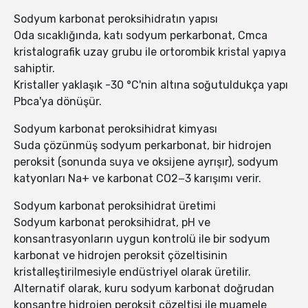
Sodyum karbonat peroksihidratın yapısı
Oda sıcaklığında, katı sodyum perkarbonat, Cmca
kristalografik uzay grubu ile ortorombik kristal yapıya
sahiptir.
Kristaller yaklaşık -30 °C'nin altına soğutuldukça yapı
Pbca'ya dönüşür.
Sodyum karbonat peroksihidrat kimyası
Suda çözünmüş sodyum perkarbonat, bir hidrojen
peroksit (sonunda suya ve oksijene ayrışır), sodyum
katyonları Na+ ve karbonat CO2−3 karışımı verir.
Sodyum karbonat peroksihidrat üretimi
Sodyum karbonat peroksihidrat, pH ve
konsantrasyonların uygun kontrolü ile bir sodyum
karbonat ve hidrojen peroksit çözeltisinin
kristalleştirilmesiyle endüstriyel olarak üretilir.
Alternatif olarak, kuru sodyum karbonat doğrudan
konsantre hidrojen peroksit çözeltisi ile muamele