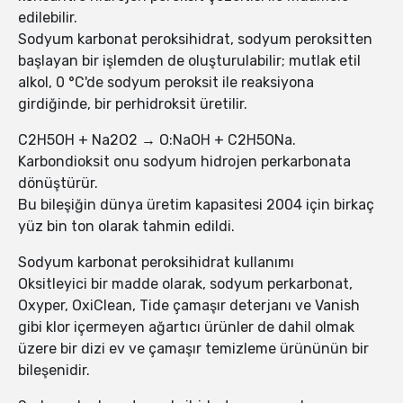
edilebilir.
Sodyum karbonat peroksihidrat, sodyum peroksitten
başlayan bir işlemden de oluşturulabilir; mutlak etil
alkol, 0 °C'de sodyum peroksit ile reaksiyona
girdiğinde, bir perhidroksit üretilir.
C2H5OH + Na2O2 → O:NaOH + C2H5ONa.
Karbondioksit onu sodyum hidrojen perkarbonata
dönüştürür.
Bu bileşiğin dünya üretim kapasitesi 2004 için birkaç
yüz bin ton olarak tahmin edildi.
Sodyum karbonat peroksihidrat kullanımı
Oksitleyici bir madde olarak, sodyum perkarbonat,
Oxyper, OxiClean, Tide çamaşır deterjanı ve Vanish
gibi klor içermeyen ağartıcı ürünler de dahil olmak
üzere bir dizi ev ve çamaşır temizleme ürününün bir
bileşenidir.