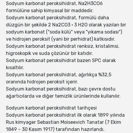
Sodyum karbonat peroksihidrat, Na2H3CO6
formülüne sahip kimyasal bir maddedir.
Sodyum karbonat peroksihidrat, formülü daha
düzgün bir şekilde 2 Na2CO3 · 3 H2O olarak yazılan bir
sodyum karbonat ("soda külü" veya "yıkama sodası")
ve hidrojen peroksit (yani bir perhidrat) katkısıdır.
Sodyum karbonat peroksihidrat renksiz, kristalimsi,
higroskopik ve suda çözünür bir katıdır.
Sodyum karbonat peroksihidrat bazen SPC olarak
kısaltılır.
Sodyum karbonat peroksihidrat, ağırlıkça %32,5
oranında hidrojen peroksit içerir.
Sodyum karbonat peroksihidrat, bazı çevre dostu
ağartıcılarda ve diğer temizlik ürünlerinde kullanılır.
Sodyum karbonat peroksihidrat tarihçesi
Sodyum karbonat peroksihidrat ilk olarak 1899 yılında
Rus kimyager Sebastian Moiseevich Tanatar (7 Ekim
1849 – 30 Kasım 1917) tarafından hazırlandı.