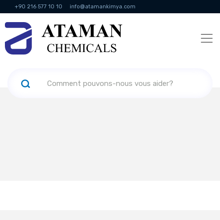
+90 216 577 10 10
info@atamankimya.com
KVKK Politikası
Services de la société de l'information
Ressources
humaines