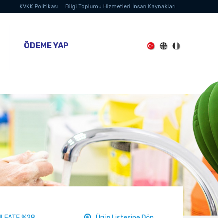
KVKK Politikası
Bilgi Toplumu Hizmetleri
İnsan Kaynakları
ÖDEME YAP
ULFATE %28
Ürün Listesine Dön