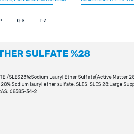
P
Q-S
T-Z
THER SULFATE %28
/SLES28%;Sodium Lauryl Ether Sulfate(Active Matter 28%
 28%;Sodium lauryl ether sulfate, SLES, SLES 28;Large Supp
 CAS: 68585-34-2