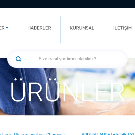
ER
HABERLER
KURUMSAL
İLETİŞİM
ÜRÜNLER
ectants, Pharmaceutical Chemicals
SODIUM LAURETH ETHER S