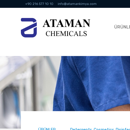
+90 216 577 10 10
info@atamankimya.com
ÜRÜNL
ÜRÜNLER
Detergents, Cosmetics, Disinf