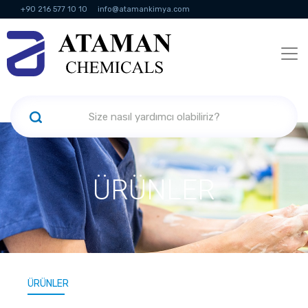
+90 216 577 10 10
info@atamankimya.com
KVKK Politikası
Bilgi Toplumu Hizmetleri
İnsan Kaynakları
ÜRÜNLER
ÜRÜNLER