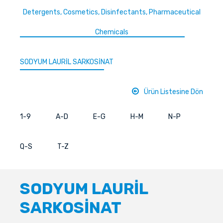
Detergents, Cosmetics, Disinfectants, Pharmaceutical
Chemicals
SODYUM LAURİL SARKOSİNAT
Ürün Listesine Dön
1-9
A-D
E-G
H-M
N-P
Q-S
T-Z
SODYUM LAURİL
SARKOSİNAT