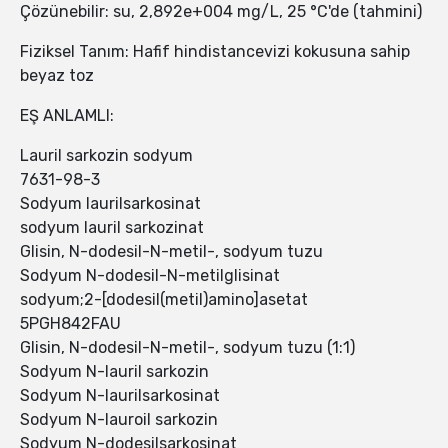
Çözünebilir: su, 2,892e+004 mg/L, 25 °C'de (tahmini)
Fiziksel Tanım: Hafif hindistancevizi kokusuna sahip
beyaz toz
EŞ ANLAMLI:
Lauril sarkozin sodyum
7631-98-3
Sodyum laurilsarkosinat
sodyum lauril sarkozinat
Glisin, N-dodesil-N-metil-, sodyum tuzu
Sodyum N-dodesil-N-metilglisinat
sodyum;2-[dodesil(metil)amino]asetat
5PGH842FAU
Glisin, N-dodesil-N-metil-, sodyum tuzu (1:1)
Sodyum N-lauril sarkozin
Sodyum N-laurilsarkosinat
Sodyum N-lauroil sarkozin
Sodyum N-dodesilsarkosinat