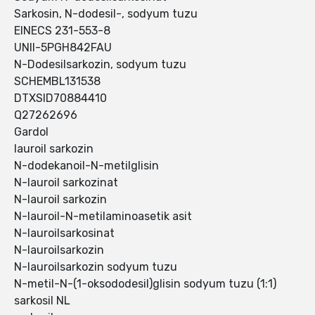
Sarkosin, N-dodesil-, sodyum tuzu
EINECS 231-553-8
UNII-5PGH842FAU
N-Dodesilsarkozin, sodyum tuzu
SCHEMBL131538
DTXSID70884410
Q27262696
Gardol
lauroil sarkozin
N-dodekanoil-N-metilglisin
N-lauroil sarkozinat
N-lauroil sarkozin
N-lauroil-N-metilaminoasetik asit
N-lauroilsarkosinat
N-lauroilsarkozin
N-lauroilsarkozin sodyum tuzu
N-metil-N-(1-oksododesil)glisin sodyum tuzu (1:1)
sarkosil NL