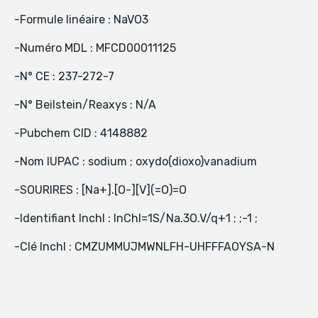
-Formule linéaire : NaVO3
-Numéro MDL : MFCD00011125
-N° CE : 237-272-7
-N° Beilstein/Reaxys : N/A
-Pubchem CID : 4148882
-Nom IUPAC : sodium ; oxydo(dioxo)vanadium
-SOURIRES : [Na+].[O-][V](=O)=O
-Identifiant InchI : InChI=1S/Na.3O.V/q+1 ; ;-1 ;
-Clé InchI : CMZUMMUJMWNLFH-UHFFFAOYSA-N