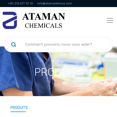
+90 216 577 10 10
info@atamankimya.com
KVKK Politikası
Services de la société de l'information
Ressources
humaines
PRODUITS
PRODUITS