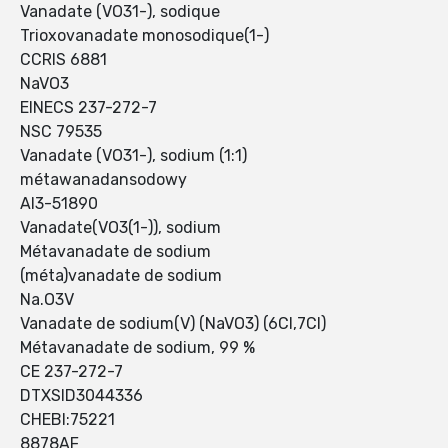
Vanadate (VO31-), sodique
Trioxovanadate monosodique(1-)
CCRIS 6881
NaVO3
EINECS 237-272-7
NSC 79535
Vanadate (VO31-), sodium (1:1)
métawanadansodowy
AI3-51890
Vanadate(VO3(1-)), sodium
Métavanadate de sodium
(méta)vanadate de sodium
Na.O3V
Vanadate de sodium(V) (NaVO3) (6CI,7CI)
Métavanadate de sodium, 99 %
CE 237-272-7
DTXSID3044336
CHEBI:75221
8878AF