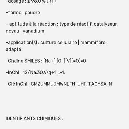
-dosage : ≥ 98,0 % (RT)
-forme : poudre
- aptitude à la réaction : type de réactif, catalyseur,
noyau : vanadium
-application(s) : culture cellulaire | mammifère :
adapté
-Chaîne SMILES : [Na+].[O-][V](=O)=O
-InChI : 1S/Na.3O.V/q+1;;;-1;
-Clé InChI : CMZUMMUJMWNLFH-UHFFFAOYSA-N
IDENTIFIANTS CHIMIQUES :