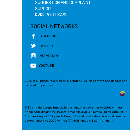
SUGGESTION AND COMPLAINT
SUPPORT
KVKK POLİTİKASI
SOCIAL NETWORKS
FACEBOOK
TWITTER
INSTAGRAM
YOUTUBE
2020 © All rights reserved by ATAMAN KİMYA. No content and images can
be used for permission.
1980 yılında Cengiz Tuncel, Şelale Kimya' yı devralmış ve 2006 yılında
hammadde ithalatı ve ihracatı amacıyla ATAMAN Kimya Ltd' yi kurmuştur.
Ataman Kimya 2009 yılında Cengiz Tuncel tarafından bir sonraki nesile
devredilmiştir ve 2020 yılında ATAMAN Kimya A.Ş adını almıştır.