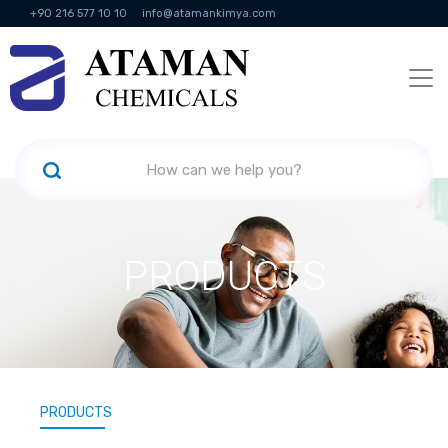
+90 216 577 10 10
info@atamankimya.com
KVKK Politikası
Information Society Services
Human Resources
PRODUCTS
PRODUCTS