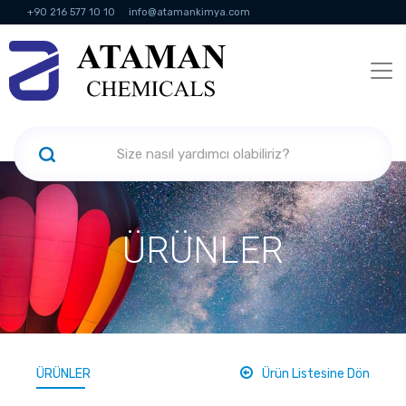
+90 216 577 10 10
info@atamankimya.com
KVKK Politikası
Bilgi Toplumu Hizmetleri
İnsan Kaynakları
ÜRÜNLER
ÜRÜNLER
Ürün Listesine Dön