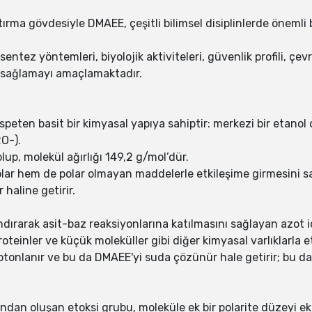
rma gövdesiyle DMAEE, çeşitli bilimsel disiplinlerde öneml
entez yöntemleri, biyolojik aktiviteleri, güvenlik profili, çe
ş sağlamayı amaçlamaktadır.
ispeten basit bir kimyasal yapıya sahiptir: merkezi bir etano
O-).
p, molekül ağırlığı 149,2 g/mol’dür.
ar hem de polar olmayan maddelerle etkileşime girmesini sağl
 haline getirir.
ndırarak asit-baz reaksiyonlarına katılmasını sağlayan azot i
teinler ve küçük moleküller gibi diğer kimyasal varlıklarla et
otonlanır ve bu da DMAEE'yi suda çözünür hale getirir; bu da
ndan oluşan etoksi grubu, moleküle ek bir polarite düzeyi e