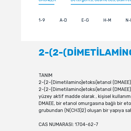
1-9
A-D
E-G
H-M
N-
2-(2-(DİMETİLAMİN
TANIM
2-(2-(Dimetilamino)etoksi)etanol (DMAEE),
2-(2-(Dimetilamino)etoksi)etanol (DMAEE) g
yüzey aktif madde olarak , kişisel kullanı
DMAEE, bir etanol omurgasına bağlı bir et
grubundan (N(CH3)2) oluşan bir yapıya sah
CAS NUMARASI: 1704-62-7