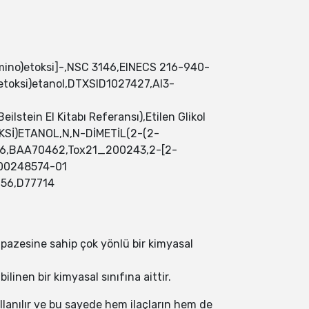
amino)etoksi]-,NSC 3146,EINECS 216-940-
etoksi)etanol,DTXSID1027427,AI3-
ein El Kitabı Referansı),Etilen Glikol
KSİ)ETANOL,N,N-DİMETİL(2-(2-
6,BAA70462,Tox21_200243,2-[2-
C00248574-01
756,D77714
lpazesine sahip çok yönlü bir kimyasal
linen bir kimyasal sınıfına aittir.
ullanılır ve bu sayede hem ilaçların hem de