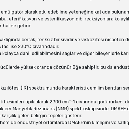
mülgatör olarak etki edebilme yeteneğine katkıda bulunan a
u, eterifikasyon ve esterifikasyon gibi reaksiyonlara kolaylı
 haline getirir.
aklığında berrak, renksiz bir sıvıdır ve viskozitesi nispeten 
tası ise 230°C civarındadır.
kolayca dahil edilebilmesini sağlar ve diğer bileşenlerle karı
özücülerde yüksek oranda çözünürlüğe sahiptir, bu da endüs
ızılötesi (IR) spektrumunda karakteristik emilim bantları ser
e titreşimleri tipik olarak 2900 cm^-1 civarında görünürken
Nükleer Manyetik Rezonans (NMR) spektroskopisinde, DMAEE 
arşılık gelen belirgin tepeler gösterir.
hem de endüstriyel ortamlarda DMAEE'nin kimliğini ve saflığı