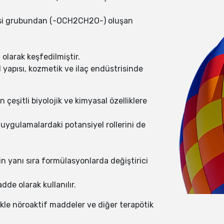
etoksi grubundan (-OCH2CH2O-) oluşan
olarak keşfedilmiştir.
 yapısı, kozmetik ve ilaç endüstrisinde
eşitli biyolojik ve kimyasal özelliklere
k uygulamalardaki potansiyel rollerini de
in yanı sıra formülasyonlarda değiştirici
de olarak kullanılır.
likle nöroaktif maddeler ve diğer terapötik