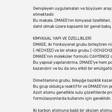
Genişleyen uygulamaları ve büyüyen araştı
etmektedir.
Bu makale, DMAEE'nin kimyasal özellikleri, s
dahil olmak üzere kapsamlı bir genel bakı
KİMYASAL YAPI VE ÖZELLİKLERİ
DMAEE, iki fonksiyonel grubu birleştiren n
(-N(CH3)2) ve bir etoksi grubu (-OCH2CH2
DMAEE’nin moleküler formülü C6H15NO2 olu
Bu yapısal yapılandırma, DMAEE'ye hem pol
kazandırır ve bu da onu etkili bir emülgatör
Dimetilamino grubu, bileşiğe baziklik kaza
Bu grup oldukça reaktiftir ve DMAEE'nin pro
Azot atomu genellikle sulu çözeltilerde pr
formülasyonlarda kullanımı için gereklidir.
İki karbon atomuna bağlı bir oksijen atomu