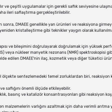
lır ve çeşitli uygulamalar için gerekli saflık seviyesine ula
a ileri saflaştırma gerçekleştirilebilir.
sonra, DMAEE genellikle yan ürünleri ve reaksiyona girmeyen 
eniden kristalleştirme gibi teknikler yaygın olarak kullanılm
yapısı ve bileşimini doğrulayarak doğrulamak için yüksek perf
) veya nükleer manyetik rezonans (NMR) spektroskopisi gibi an
de edilen DMAEE'nin ilaç, kozmetik veya diğer tüketici ürünle
l ölçekte sentezlemedeki temel zorluklardan biri, reaksiyon
e saflığını önemli ölçüde etkileyebilir.
lık, basınç ve katalizör konsantrasyonları gibi reaksiyon koş
yen malzemelerin varlığını azaltmak için daha verimli arıtma 