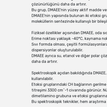
çözünürlüğünü daha da artırır.
Bu grup, DMAEE'nin yüzey aktif madde ve e
DMAEE'nin yapısında bulunan iki etoksi grub
moleküllerin sentezinde kullanışlı bir bileşik
Fiziksel özellikler açısından DMAEE, oda sıc
Erime noktası yaklaşık -40°C, kaynama nok
Sıvı formda olması, çeşitli formülasyonlara 
dispersiyonlar oluşturulabilir.
DMAEE ayrıca su, etanol ve diğer polar ç
daha da artırır.
Spektroskopik açıdan bakıldığında DMAEE, k
kullanılabilir.
Etoksi gruplarındaki CH bağlarının gerilm
titreşimi 3300 cm^-1 civarında görünür. 
dimetilamino grubuna ve etoksi gruplarına k
Bu spektroskopik teknikler, hem araştırma 