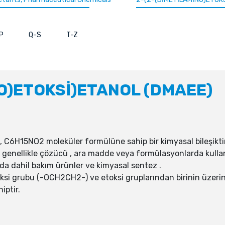
P
Q-S
T-Z
O)ETOKSİ)ETANOL (DMAEE)
 C6H15NO2 moleküler formülüne sahip bir kimyasal bileşiktir
enellikle çözücü , ara madde veya formülasyonlarda kullanıl
mda dahil bakım ürünler ve kimyasal sentez .
oksi grubu (-OCH2CH2-) ve etoksi gruplarından birinin üzer
iptir.