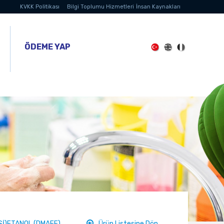
KVKK Politikası
Bilgi Toplumu Hizmetleri
İnsan Kaynakları
ÖDEME YAP
Sİ)ETANOL (DMAEE)
Ürün Listesine Dön