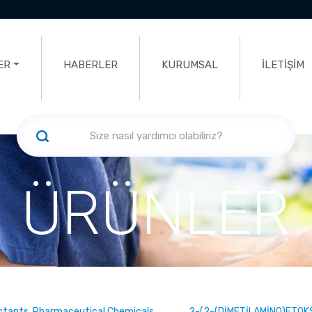
ER
HABERLER
KURUMSAL
İLETİŞİM
ÜRÜNLER
ectants, Pharmaceutical Chemicals
2-(2-(DİMETİLAMİNO)ETOK