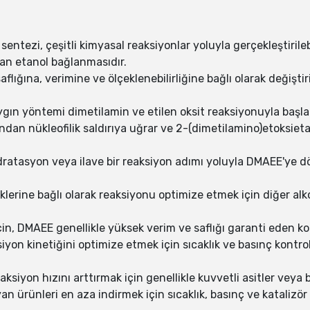
entezi, çeşitli kimyasal reaksiyonlar yoluyla gerçekleştirile
dan etanol bağlanmasıdır.
flığına, verimine ve ölçeklenebilirliğine bağlı olarak değiştiril
ın yöntemi dimetilamin ve etilen oksit reaksiyonuyla başla
ndan nükleofilik saldırıya uğrar ve 2-(dimetilamino)etoksietan
idratasyon veya ilave bir reaksiyon adımı yoluyla DMAEE'ye
erine bağlı olarak reaksiyonu optimize etmek için diğer alkoll
in, DMAEE genellikle yüksek verim ve saflığı garanti eden kon
yon kinetiğini optimize etmek için sıcaklık ve basınç kontroll
aksiyon hızını arttırmak için genellikle kuvvetli asitler veya 
n ürünleri en aza indirmek için sıcaklık, basınç ve katalizör