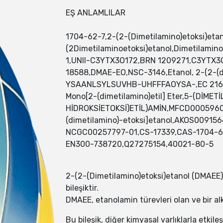
EŞ ANLAMLILAR
1704-62-7,2-(2-(Dimetilamino)etoksi)et
(2Dimetilaminoetoksi)etanol,Dimetilamino
1,UNII-C3YTX3O172,BRN 1209271,C3YTX3O17
18588,DMAE-EO,NSC-3146,Etanol, 2-(2-(d
YSAANLSYLSUVHB-UHFFFAOYSA-,EC 216-940-1
Mono[2-(dimetilamino)etil] Eter,5-(Dİ
HİDROKSİETOKSİ)ETİL)AMİN,MFCD000596
(dimetilamino)-etoksi]etanol,AKOS00915
NCGC00257797-01,CS-17339,CAS-1704-62-
EN300-738720,Q27275154,40021-80-5
2-(2-(Dimetilamino)etoksi)etanol (DMAEE), 
bileşiktir.
DMAEE, etanolamin türevleri olan ve bir alko
Bu bileşik, diğer kimyasal varlıklarla etki