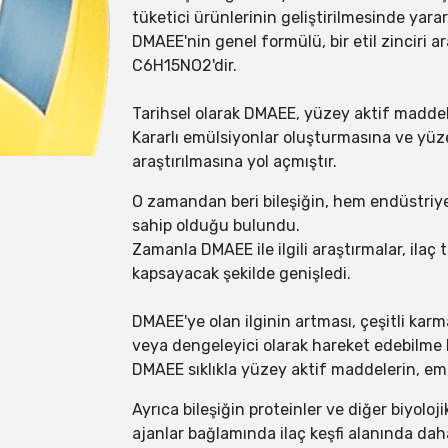
tüketici ürünlerinin geliştirilmesinde yararl
DMAEE'nin genel formülü, bir etil zinciri 
C6H15NO2'dir.
Tarihsel olarak DMAEE, yüzey aktif maddele
Kararlı emülsiyonlar oluşturmasına ve yüze
araştırılmasına yol açmıştır.
O zamandan beri bileşiğin, hem endüstriyel
sahip olduğu bulundu.
Zamanla DMAEE ile ilgili araştırmalar, ilaç 
kapsayacak şekilde genişledi.
DMAEE'ye olan ilginin artması, çeşitli karm
veya dengeleyici olarak hareket edebilme 
DMAEE sıklıkla yüzey aktif maddelerin, emü
Ayrıca bileşiğin proteinler ve diğer biyolo
ajanlar bağlamında ilaç keşfi alanında daha