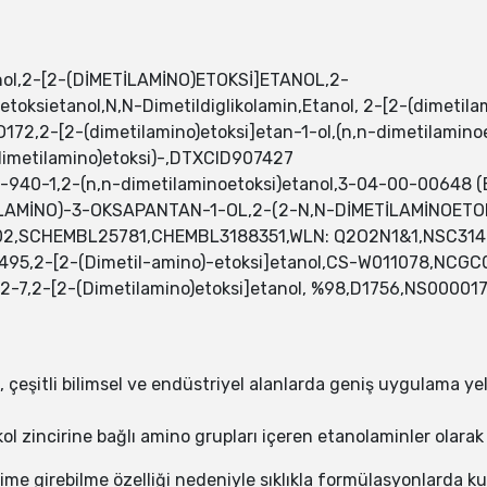
anol,2-[2-(DİMETİLAMİNO)ETOKSİ]ETANOL,2-
etoksietanol,N,N-Dimetildiglikolamin,Etanol, 2-[2-(dimetil
2,2-[2-(dimetilamino)etoksi]etan-1-ol,(n,n-dimetilamino
imetilamino)etoksi)-,DTXCID907427
,2-(n,n-dimetilaminoetoksi)etanol,3-04-00-00648 (Beilst
METİLAMİNO)-3-OKSAPANTAN-1-OL,2-(2-N,N-DİMETİLAMİNOETO
02,SCHEMBL25781,CHEMBL3188351,WLN: Q2O2N1&1,NSC314
6495,2-[2-(Dimetil-amino)-etoksi]etanol,CS-W011078,NCG
7,2-[2-(Dimetilamino)etoksi]etanol, %98,D1756,NS00001
çeşitli bilimsel ve endüstriyel alanlarda geniş uygulama ye
l zincirine bağlı amino grupları içeren etanolaminler olarak bi
leşime girebilme özelliği nedeniyle sıklıkla formülasyonlarda k