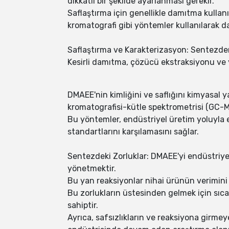
dikkatli bir şekilde ayarlanması gerekir.
Saflaştırma için genellikle damıtma kullanı
kromatografi gibi yöntemler kullanılarak dah
Saflaştırma ve Karakterizasyon: Sentezden 
Kesirli damıtma, çözücü ekstraksiyonu ve y
DMAEE'nin kimliğini ve saflığını kimyasal 
kromatografisi-kütle spektrometrisi (GC-MS
Bu yöntemler, endüstriyel üretim yoluyla el
standartlarını karşılamasını sağlar.
Sentezdeki Zorluklar: DMAEE'yi endüstriye
yönetmektir.
Bu yan reaksiyonlar nihai ürünün verimini v
Bu zorlukların üstesinden gelmek için sıcak
sahiptir.
Ayrıca, safsızlıkların ve reaksiyona girme