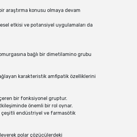
i bir araştırma konusu olmaya devam
vresel etkisi ve potansiyel uygulamaları da
l omurgasına bağlı bir dimetilamino grubu
ayan karakteristik amfipatik özelliklerini
çeren bir fonksiyonel gruptur.
kileşiminde önemli bir rol oynar.
 çeşitli endüstriyel ve farmasötik
kleyerek polar çözücülerdeki