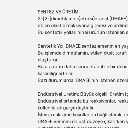
SENTEZ VE ÜRETİM
2-(2-(dimetilamino)etoksi)etanol (DMAEE) s
etilen oksitle reaksiyona girmesi ve ardın
Bu sentetik yollar, nihai ürünün istenilen sa
Sentetik Yol: DMAEE sentezlemenin en yayg
Bu işlemde dimetilamin, etilen oksit tarafı
oluşturur.
Bu ara ürün daha sonra etanol ile bir deh
kararlılığı artırılır.
Bazı durumlarda, DMAEE'nin istenen özellikl
Endüstriyel Üretim: Büyük ölçekli üretim iç
Endüstriyel ortamda bu reaksiyonlar, reaksi
kullanılarak gerçekleştirilir.
İşlem, reaksiyon koşullarına bağlı olarak, re
DMAEE verimini en üst düzeye çıkarırken ya