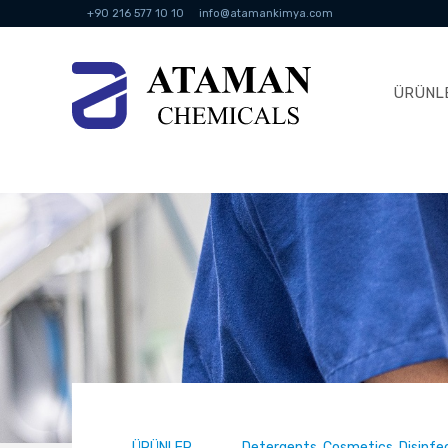
+90 216 577 10 10
info@atamankimya.com
ÜRÜNL
ÜRÜNLER
Detergents, Cosmetics, Disinf