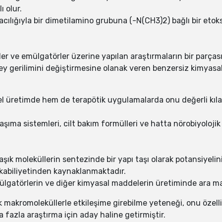
ı olur.
aracılığıyla bir dimetilamino grubuna (-N(CH3)2) bağlı bir 
r ve emülgatörler üzerine yapılan araştırmaların bir parçası 
y gerilimini değiştirmesine olanak veren benzersiz kimyasal
 üretimde hem de terapötik uygulamalarda onu değerli kılan ç
taşıma sistemleri, cilt bakım formülleri ve hatta nörobiyoloji
aşık moleküllerin sentezinde bir yapı taşı olarak potansiyelin
kabiliyetinden kaynaklanmaktadır.
lgatörlerin ve diğer kimyasal maddelerin üretiminde ara mad
jik makromoleküllerle etkileşime girebilme yeteneği, onu özel
 fazla araştırma için aday haline getirmiştir.