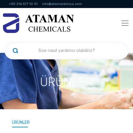
+90 216 577 10 10
info@atamankimya.com
KVKK Politikası
Bilgi Toplumu Hizmetleri
İnsan Kaynakları
ÜRÜNLER
ÜRÜNLER