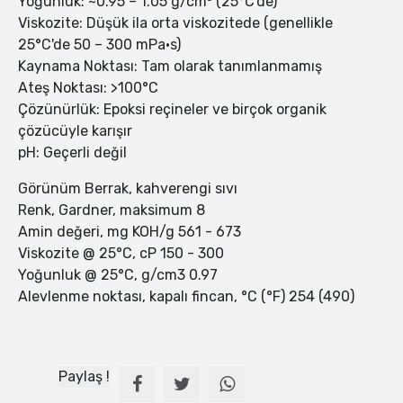
Yoğunluk: ~0.95 – 1.05 g/cm³ (25°C'de)
Viskozite: Düşük ila orta viskozitede (genellikle
25°C'de 50 – 300 mPa·s)
Kaynama Noktası: Tam olarak tanımlanmamış
Ateş Noktası: >100°C
Çözünürlük: Epoksi reçineler ve birçok organik
çözücüyle karışır
pH: Geçerli değil
Görünüm Berrak, kahverengi sıvı
Renk, Gardner, maksimum 8
Amin değeri, mg KOH/g 561 - 673
Viskozite @ 25°C, cP 150 - 300
Yoğunluk @ 25°C, g/cm3 0.97
Alevlenme noktası, kapalı fincan, °C (°F) 254 (490)
Paylaş !