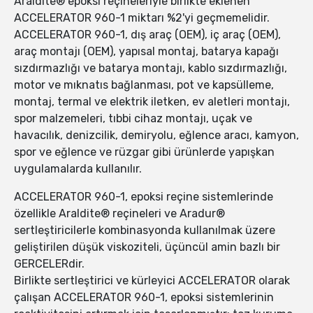
Araldite® epoksi reçineleriyle birlikte eklenen
ACCELERATOR 960-1 miktarı %2'yi geçmemelidir.
ACCELERATOR 960-1, dış araç (OEM), iç araç (OEM),
araç montajı (OEM), yapısal montaj, batarya kapağı
sızdırmazlığı ve batarya montajı, kablo sızdırmazlığı,
motor ve mıknatıs bağlanması, pot ve kapsülleme,
montaj, termal ve elektrik iletken, ev aletleri montajı,
spor malzemeleri, tıbbi cihaz montajı, uçak ve
havacılık, denizcilik, demiryolu, eğlence aracı, kamyon,
spor ve eğlence ve rüzgar gibi ürünlerde yapışkan
uygulamalarda kullanılır.
ACCELERATOR 960-1, epoksi reçine sistemlerinde
özellikle Araldite® reçineleri ve Aradur®
sertleştiricilerle kombinasyonda kullanılmak üzere
geliştirilen düşük viskoziteli, üçüncül amin bazlı bir
GERCELERdir.
Birlikte sertleştirici ve kürleyici ACCELERATOR olarak
çalışan ACCELERATOR 960-1, epoksi sistemlerinin