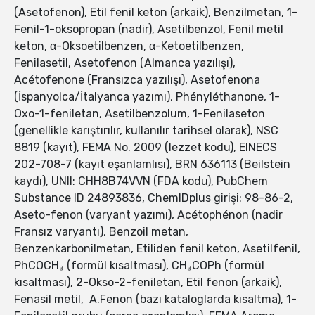
(Asetofenon), Etil fenil keton (arkaik), Benzilmetan, 1-
Fenil-1-oksopropan (nadir), Asetilbenzol, Fenil metil
keton, α-Oksoetilbenzen, α-Ketoetilbenzen,
Fenilasetil, Asetofenon (Almanca yazılışı),
Acétofenone (Fransızca yazılışı), Asetofenona
(İspanyolca/İtalyanca yazımı), Phényléthanone, 1-
Oxo-1-feniletan, Asetilbenzolum, 1-Fenilaseton
(genellikle karıştırılır, kullanılır tarihsel olarak), NSC
8819 (kayıt), FEMA No. 2009 (lezzet kodu), EINECS
202-708-7 (kayıt eşanlamlısı), BRN 636113 (Beilstein
kaydı), UNII: CHH8B74VVN (FDA kodu), PubChem
Substance ID 24893836, ChemIDplus girişi: 98-86-2,
Aseto-fenon (varyant yazımı), Acétophénon (nadir
Fransız varyantı), Benzoil metan,
Benzenkarbonilmetan, Etiliden fenil keton, Asetilfenil,
PhCOCH₃ (formül kısaltması), CH₃COPh (formül
kısaltması), 2-Okso-2-feniletan, Etil fenon (arkaik),
Fenasil metil, A.Fenon (bazı kataloglarda kısaltma), 1-