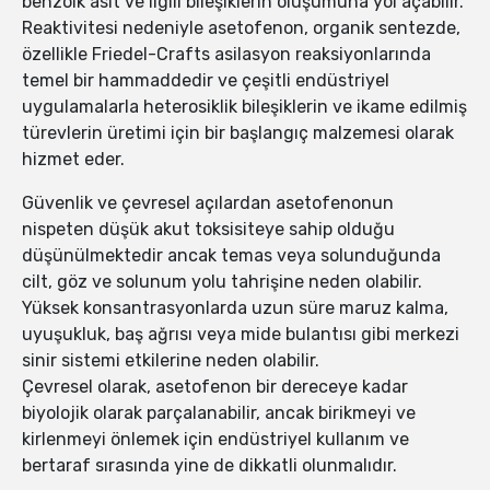
benzoik asit ve ilgili bileşiklerin oluşumuna yol açabilir.
Reaktivitesi nedeniyle asetofenon, organik sentezde,
özellikle Friedel-Crafts asilasyon reaksiyonlarında
temel bir hammaddedir ve çeşitli endüstriyel
uygulamalarla heterosiklik bileşiklerin ve ikame edilmiş
türevlerin üretimi için bir başlangıç malzemesi olarak
hizmet eder.
Güvenlik ve çevresel açılardan asetofenonun
nispeten düşük akut toksisiteye sahip olduğu
düşünülmektedir ancak temas veya solunduğunda
cilt, göz ve solunum yolu tahrişine neden olabilir.
Yüksek konsantrasyonlarda uzun süre maruz kalma,
uyuşukluk, baş ağrısı veya mide bulantısı gibi merkezi
sinir sistemi etkilerine neden olabilir.
Çevresel olarak, asetofenon bir dereceye kadar
biyolojik olarak parçalanabilir, ancak birikmeyi ve
kirlenmeyi önlemek için endüstriyel kullanım ve
bertaraf sırasında yine de dikkatli olunmalıdır.