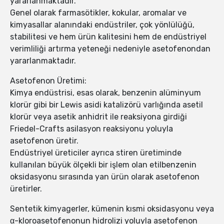
yararlanmaktadır.
Genel olarak farmasötikler, kokular, aromalar ve
kimyasallar alanındaki endüstriler, çok yönlülüğü,
stabilitesi ve hem ürün kalitesini hem de endüstriyel
verimliliği artırma yeteneği nedeniyle asetofenondan
yararlanmaktadır.
Asetofenon Üretimi:
Kimya endüstrisi, esas olarak, benzenin alüminyum
klorür gibi bir Lewis asidi katalizörü varlığında asetil
klorür veya asetik anhidrit ile reaksiyona girdiği
Friedel-Crafts asilasyon reaksiyonu yoluyla
asetofenon üretir.
Endüstriyel üreticiler ayrıca stiren üretiminde
kullanılan büyük ölçekli bir işlem olan etilbenzenin
oksidasyonu sırasında yan ürün olarak asetofenon
üretirler.
Sentetik kimyagerler, kümenin kısmi oksidasyonu veya
α-kloroasetofenonun hidrolizi yoluyla asetofenon