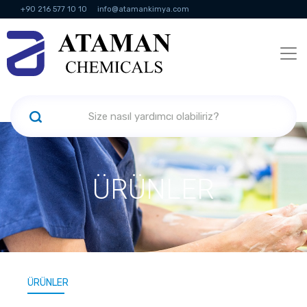
+90 216 577 10 10
info@atamankimya.com
KVKK Politikası
Bilgi Toplumu Hizmetleri
İnsan Kaynakları
ÜRÜNLER
ÜRÜNLER