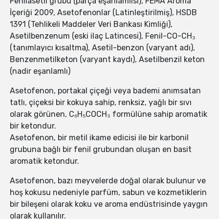
Fenilasetil grubu (parça eşanlamlısı), FEMA Aroma
İçeriği 2009, Asetofenonlar (Latinleştirilmiş), HSDB
1391 (Tehlikeli Maddeler Veri Bankası Kimliği),
Asetilbenzenum (eski ilaç Latincesi), Fenil-CO-CH₃
(tanımlayıcı kısaltma), Asetil-benzon (varyant adı),
Benzenmetilketon (varyant kaydı), Asetilbenzil keton
(nadir eşanlamlı)
Asetofenon, portakal çiçeği veya bademi anımsatan
tatlı, çiçeksi bir kokuya sahip, renksiz, yağlı bir sıvı
olarak görünen, C₆H₅COCH₃ formülüne sahip aromatik
bir ketondur.
Asetofenon, bir metil ikame edicisi ile bir karbonil
grubuna bağlı bir fenil grubundan oluşan en basit
aromatik ketondur.
Asetofenon, bazı meyvelerde doğal olarak bulunur ve
hoş kokusu nedeniyle parfüm, sabun ve kozmetiklerin
bir bileşeni olarak koku ve aroma endüstrisinde yaygın
olarak kullanılır.