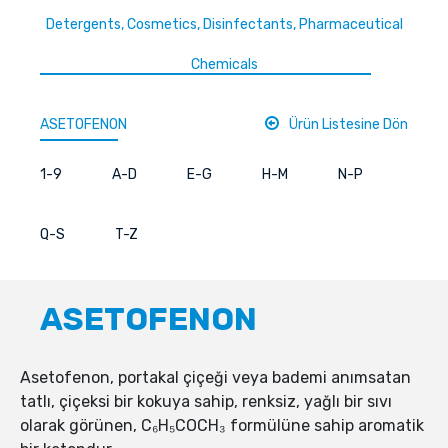
Detergents, Cosmetics, Disinfectants, Pharmaceutical
Chemicals
ASETOFENON
Ürün Listesine Dön
1-9
A-D
E-G
H-M
N-P
Q-S
T-Z
ASETOFENON
Asetofenon, portakal çiçeği veya bademi anımsatan
tatlı, çiçeksi bir kokuya sahip, renksiz, yağlı bir sıvı
olarak görünen, C₆H₅COCH₃ formülüne sahip aromatik