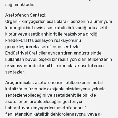
sağlamaktadır.
Asetofenon Sentezi:
Organik kimyagerler, esas olarak, benzenin alüminyum
klorür gibi bir Lewis asidi katalizörü varlığında asetil
klorür veya asetik anhidrit ile reaksiyona girdiği
Friedel-Crafts asilasyon reaksiyonunu
gerçekleştirerek asetofenon sentezler.
Endüstriyel üreticiler ayrıca stiren endüstrisinde
kullanılan büyük ölçekli bir reaksiyon olan etilbenzenin
oksidasyonunda ikincil bir ürün olarak asetofenon
sentezler.
Araştırmacılar, asetofenonun, etilbenzenin metal
katalizörler üzerinde oksijenle oksidasyonu yoluyla
sentezlenebileceğini ve asetaldehit ile birlikte
asetofenon üretilebileceğini gösteriyor.
Laboratuvar kimyagerleri, asetofenonu, 1-
feniletanolün katalitik dehidrojenasyonu veya α-