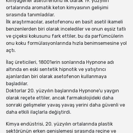
Kimyagerler asetofenonu ilk olarak 19. yüzyılın
ortalarında aromatik keton kimyasının gelişimi
sırasında tanımladılar.
İlk araştırmacılar, asetofenonu en basit asetil ikameli
benzenlerden biri olarak incelediler ve onun eşsiz tatlı
ve çiçeksi kokusunu fark ettiler, bu da parfümcülerin
onu koku formülasyonlarında hızla benimsemesine yol
açtı.
İlaç üreticileri, 1800'lerin sonlarında Hypnone adı
altında en eski sentetik hipnotik ve yatıştırıcı
ajanlardan biri olarak asetofenon kullanmaya
başladılar.
Doktorlar 20. yüzyılın başlarında Hypnone'u yaygın
olarak reçete ettiler, ancak farmakolojideki daha
sonraki gelişmeler yavaş yavaş yerini daha güvenli ve
daha etkili ilaçlarla değiştirdi.
Kimya endüstrisi, 20. yüzyılın ortalarında plastik
sektörünün erken genişlemesi sırasında reçine ve