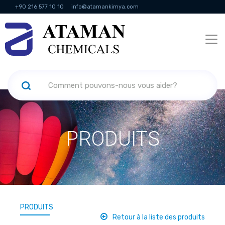
+90 216 577 10 10
info@atamankimya.com
KVKK Politikası
Services de la société de l'information
Ressources
humaines
PRODUITS
PRODUITS
Retour à la liste des produits