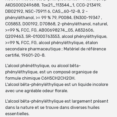
AKOS000249688, Tox21_113544_1, CCG-213419,
DB02192, NSC-75911 6, CAS_60-12-8, 2 -
phényléthanol, >= 99 % 79, P0084, EN300-19347 ,
C05853, D00192, D70868, 2-phényléthanol, naturel,
>=99 %, FCC, FG, AB00698274_05, A832606,
Q209463, SR-01000763553, alcool phényléthylique,
>=99 %, FCC, FG, alcool phényléthylique, étalon
secondaire pharmaceutique ; Matériel de référence
certifié, 19601-20-8.
L'alcool phénéthylique, ou alcool bêta-
phényléthylique, est un composé organique de
formule chimique C6H5CH2CH2OH.
L'alcool bêta-phényléthylique est un liquide incolore
avec une agréable odeur florale.
L'alcool bêta-phényléthylique est largement présent
dans la nature et se trouve dans diverses huiles
essentielles.