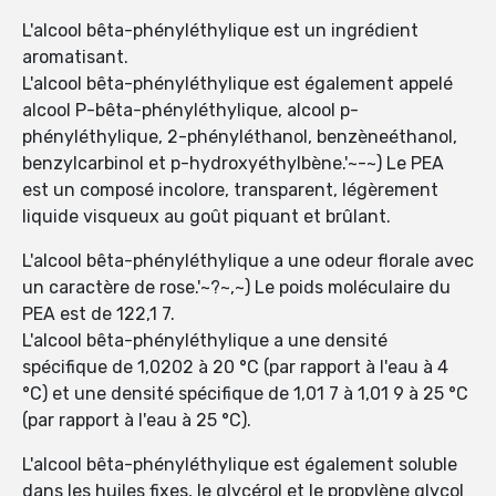
L'alcool bêta-phényléthylique est un ingrédient
aromatisant.
L'alcool bêta-phényléthylique est également appelé
alcool P-bêta-phényléthylique, alcool p-
phényléthylique, 2-phényléthanol, benzèneéthanol,
benzylcarbinol et p-hydroxyéthylbène.'~-~) Le PEA
est un composé incolore, transparent, légèrement
liquide visqueux au goût piquant et brûlant.
L'alcool bêta-phényléthylique a une odeur florale avec
un caractère de rose.'~?~,~) Le poids moléculaire du
PEA est de 122,1 7.
L'alcool bêta-phényléthylique a une densité
spécifique de 1,0202 à 20 °C (par rapport à l'eau à 4
°C) et une densité spécifique de 1,01 7 à 1,01 9 à 25 °C
(par rapport à l'eau à 25 °C).
L'alcool bêta-phényléthylique est également soluble
dans les huiles fixes, le glycérol et le propylène glycol