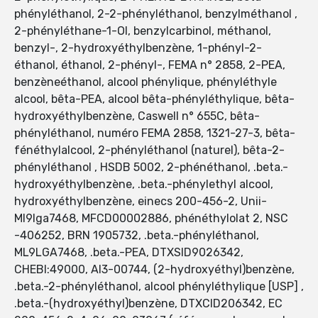
phényléthanol, 2-2-phényléthanol, benzylméthanol ,
2-phényléthane-1-Ol, benzylcarbinol, méthanol,
benzyl-, 2-hydroxyéthylbenzène, 1-phényl-2-
éthanol, éthanol, 2-phényl-, FEMA n° 2858, 2-PEA,
benzèneéthanol, alcool phénylique, phényléthyle
alcool, bêta-PEA, alcool bêta-phényléthylique, bêta-
hydroxyéthylbenzène, Caswell n° 655C, bêta-
phényléthanol, numéro FEMA 2858, 1321-27-3, bêta-
fénéthylalcool, 2-phényléthanol (naturel), bêta-2-
phényléthanol , HSDB 5002, 2-phénéthanol, .beta.-
hydroxyéthylbenzène, .beta.-phénylethyl alcool,
hydroxyéthylbenzène, einecs 200-456-2, Unii-
Ml9lga7468, MFCD00002886, phénéthylolat 2, NSC
-406252, BRN 1905732, .beta.-phényléthanol,
ML9LGA7468, .beta.-PEA, DTXSID9026342,
CHEBI:49000, AI3-00744, (2-hydroxyéthyl)benzène,
.beta.-2-phényléthanol, alcool phényléthylique [USP] ,
.beta.-(hydroxyéthyl)benzène, DTXCID206342, EC