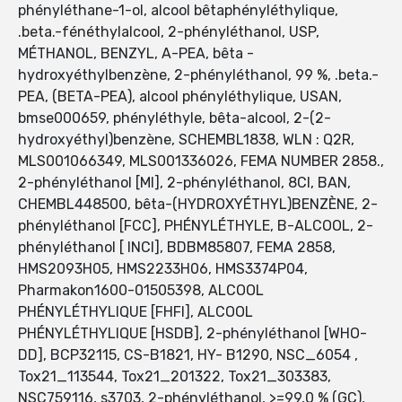
phényléthane-1-ol, alcool bêtaphényléthylique,
.beta.-fénéthylalcool, 2-phényléthanol, USP,
MÉTHANOL, BENZYL, A-PEA, bêta -
hydroxyéthylbenzène, 2-phényléthanol, 99 %, .beta.-
PEA, (BETA-PEA), alcool phényléthylique, USAN,
bmse000659, phényléthyle, bêta-alcool, 2-(2-
hydroxyéthyl)benzène, SCHEMBL1838, WLN : Q2R,
MLS001066349, MLS001336026, FEMA NUMBER 2858.,
2-phényléthanol [MI], 2-phényléthanol, 8CI, BAN,
CHEMBL448500, bêta-(HYDROXYÉTHYL)BENZÈNE, 2-
phényléthanol [FCC], PHÉNYLÉTHYLE, B-ALCOOL, 2-
phényléthanol [ INCI], BDBM85807, FEMA 2858,
HMS2093H05, HMS2233H06, HMS3374P04,
Pharmakon1600-01505398, ALCOOL
PHÉNYLÉTHYLIQUE [FHFI], ALCOOL
PHÉNYLÉTHYLIQUE [HSDB], 2-phényléthanol [WHO-
DD], BCP32115, CS-B1821, HY- B1290, NSC_6054 ,
Tox21_113544, Tox21_201322, Tox21_303383,
NSC759116, s3703, 2-phényléthanol, >=99,0 % (GC),