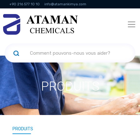
+90 216 577 10 10
info@atamankimya.com
KVKK Politikası
Services de la société de l'information
Ressources
humaines
PRODUITS
PRODUITS