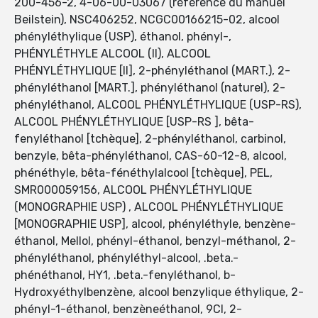
200-456-2, 4-06-00-03067 (référence du manuel
Beilstein), NSC406252, NCGC00166215-02, alcool
phényléthylique (USP), éthanol, phényl-,
PHÉNYLÉTHYLE ALCOOL (II), ALCOOL
PHÉNYLÉTHYLIQUE [II], 2-phényléthanol (MART.), 2-
phényléthanol [MART.], phényléthanol (naturel), 2-
phényléthanol, ALCOOL PHÉNYLÉTHYLIQUE (USP-RS),
ALCOOL PHÉNYLÉTHYLIQUE [USP-RS ], bêta-
fenyléthanol [tchèque], 2-phényléthanol, carbinol,
benzyle, bêta-phényléthanol, CAS-60-12-8, alcool,
phénéthyle, bêta-fénéthylalcool [tchèque], PEL,
SMR000059156, ALCOOL PHÉNYLÉTHYLIQUE
(MONOGRAPHIE USP) , ALCOOL PHÉNYLÉTHYLIQUE
[MONOGRAPHIE USP], alcool, phényléthyle, benzène-
éthanol, Mellol, phényl-éthanol, benzyl-méthanol, 2-
phényléthanol, phényléthyl-alcool, .beta.-
phénéthanol, HY1, .beta.-fenyléthanol, b-
Hydroxyéthylbenzène, alcool benzylique éthylique, 2-
phényl-1-éthanol, benzèneéthanol, 9CI, 2-