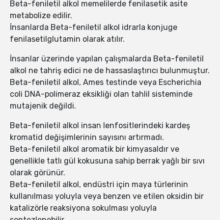
Beta-feniletil alkol memelilerde fenilasetik asite
metabolize edilir.
İnsanlarda Beta-feniletil alkol idrarla konjuge
fenilasetilglutamin olarak atılır.
İnsanlar üzerinde yapılan çalışmalarda Beta-feniletil
alkol ne tahriş edici ne de hassaslaştırıcı bulunmuştur.
Beta-feniletil alkol, Ames testinde veya Escherichia
coli DNA-polimeraz eksikliği olan tahlil sisteminde
mutajenik değildi.
Beta-feniletil alkol insan lenfositlerindeki kardeş
kromatid değişimlerinin sayısını artırmadı.
Beta-feniletil alkol aromatik bir kimyasaldır ve
genellikle tatlı gül kokusuna sahip berrak yağlı bir sıvı
olarak görünür.
Beta-feniletil alkol, endüstri için maya türlerinin
kullanılması yoluyla veya benzen ve etilen oksidin bir
katalizörle reaksiyona sokulması yoluyla
sentezlenebilir.