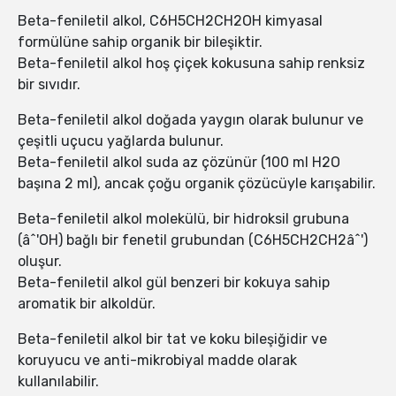
Beta-feniletil alkol, C6H5CH2CH2OH kimyasal
formülüne sahip organik bir bileşiktir.
Beta-feniletil alkol hoş çiçek kokusuna sahip renksiz
bir sıvıdır.
Beta-feniletil alkol doğada yaygın olarak bulunur ve
çeşitli uçucu yağlarda bulunur.
Beta-feniletil alkol suda az çözünür (100 ml H2O
başına 2 ml), ancak çoğu organik çözücüyle karışabilir.
Beta-feniletil alkol molekülü, bir hidroksil grubuna
(âˆ'OH) bağlı bir fenetil grubundan (C6H5CH2CH2âˆ')
oluşur.
Beta-feniletil alkol gül benzeri bir kokuya sahip
aromatik bir alkoldür.
Beta-feniletil alkol bir tat ve koku bileşiğidir ve
koruyucu ve anti-mikrobiyal madde olarak
kullanılabilir.