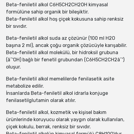
Beta-feniletil alkol C6H5CH2CH2OH kimyasal
formülüne sahip organik bir bileşiktir.
Beta-feniletil alkol hoş çiçek kokusuna sahip renksiz
bir sıvıdır.
Beta-feniletil alkol suda az çözünür (100 ml H2O
başına 2 ml), ancak çoğu organik çözücüyle karışabilir.
Beta-feniletil alkol molekülü, bir hidroksil grubuna
(âˆ'OH) bağlı bir fenetil grubundan (C6H5CH2CH2âˆ')
oluşur.
Beta-feniletil alkol memelilerde fenilasetik asite
metabolize edilir.
İnsanlarda Beta-feniletil alkol idrarla konjuge
fenilasetilglutamin olarak atılır.
Beta-feniletil alkol, kozmetik ve kişisel bakım
ürünlerinde koruyucu olarak yaygın olarak kullanılan,
çiçek kokulu, berrak, renksiz bir sıvıdır.
Beta-feniletil alkolün kimyasal formülü C8H10O'dur