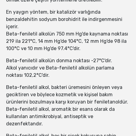
En yaygın yöntem, bir katalizör varlığında
benzaldehitin sodyum borohidrit ile indirgenmesini
içerir.
Beta-feniletil alkolün 750 mm Hg'de kaynama noktası
219 ila 221°C, 14 mm Hg'de 104°C, 12 mm Hg'de 98 ila
100°C ve 10 mm Hg'de 97.4°C'dir.
Beta-feniletil alkolün donma noktası -27°C'dir.
Alkol yanıcıdır ve Beta-feniletil alkolün parlama
noktası 102,2°C'dir.
Beta-feniletil alkol, bakteri üremesini önleyen veya
geciktiren ve böylece kozmetik ve kişisel bakım
ürünlerini bozulmaya karşı koruyan bir feniletanoldür.
Beta-feniletil alkol, aromatik bir esans olarak da
kullanılan antimikrobiyal, antiseptik ve
dezenfektandır.
Beta-feniletil alkol, hoş bir çiçek kokusuna sahip,