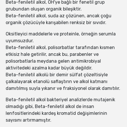
Beta-feniletil alkol, OH'ye bağlı bir fenetil grup
grubundan oluşan organik bileşiktir.
Beta-feniletil alkol, suda az çözünen, ancak çoğu
organik çözücüyle karışabilen renksiz bir sıvıdır.
Oksitleyici maddelerle ve proteinle, örneğin serumla
uyumsuzdur.
Beta-feniletil alkol, polisorbatlar tarafından kısmen
etkisiz hale getirilir, ancak bu, parabenler ve
polisorbatlarla meydana gelen antimikrobiyal
aktivitedeki azalma kadar büyük değildir.
Beta-feniletil alkolü bir demir sülfat çözeltisiyle
çalkalayarak etanolü saflaştırın ve alkol katmanı
damıtılmış suyla yıkanır ve fraksiyonel olarak damıtılır.
Beta-feniletil alkol bakteriyel analizlerde mutajenik
olmadığı gibi, Beta-feniletil alkol de insan
lenfositlerindeki kardeş kromatid değişimlerinin
sayısını artırmamıştır.