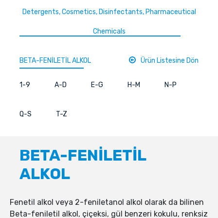
Detergents, Cosmetics, Disinfectants, Pharmaceutical
Chemicals
BETA-FENİLETİL ALKOL
Ürün Listesine Dön
1-9
A-D
E-G
H-M
N-P
Q-S
T-Z
BETA-FENİLETİL
ALKOL
Fenetil alkol veya 2-feniletanol alkol olarak da bilinen
Beta-feniletil alkol, çiçeksi, gül benzeri kokulu, renksiz