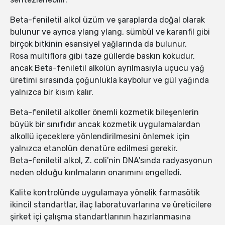
Beta-feniletil alkol üzüm ve şaraplarda doğal olarak
bulunur ve ayrıca ylang ylang, sümbül ve karanfil gibi
birçok bitkinin esansiyel yağlarında da bulunur.
Rosa multiflora gibi taze güllerde baskın kokudur,
ancak Beta-feniletil alkolün ayrılmasıyla uçucu yağ
üretimi sırasında çoğunlukla kaybolur ve gül yağında
yalnızca bir kısım kalır.
Beta-feniletil alkoller önemli kozmetik bileşenlerin
büyük bir sınıfıdır ancak kozmetik uygulamalardan
alkollü içeceklere yönlendirilmesini önlemek için
yalnızca etanolün denatüre edilmesi gerekir.
Beta-feniletil alkol, Z. coli'nin DNA'sında radyasyonun
neden olduğu kırılmaların onarımını engelledi.
Kalite kontrolünde uygulamaya yönelik farmasötik
ikincil standartlar, ilaç laboratuvarlarına ve üreticilere
şirket içi çalışma standartlarının hazırlanmasına