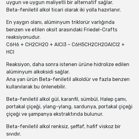
uygun ve uygun maliyetli bir alternatif sağlar.
Beta-feniletil alkol ticari olarak iki yolla hazırlanır.
En yaygın olanı, alüminyum triklorür varlığında
benzen ve etilen oksit arasındaki Friedel-Crafts
reaksiyonudur.
C6H6 + CH2CH2O + AlCl3 – C6H5CH2CH2OAlCl2 +
HCl
Reaksiyon, daha sonra istenen ürüne hidrolize edilen
alüminyum alkoksidi sağlar.
Ana yan ürün Beta-feniletil alkoldür ve fazla benzen
kullanılarak bu önlenebilir.
Beta-feniletil alkol gül, karanfil, sümbül, Halep çamı,
portakal çiçeği, ylang-ylang, sardunya, portakal çiçeği
çiçeği ve şampanya ekstraktında bulunur.
Beta-feniletil alkol renksiz, şeffaf, hafif viskoz bir
sıvıdır.