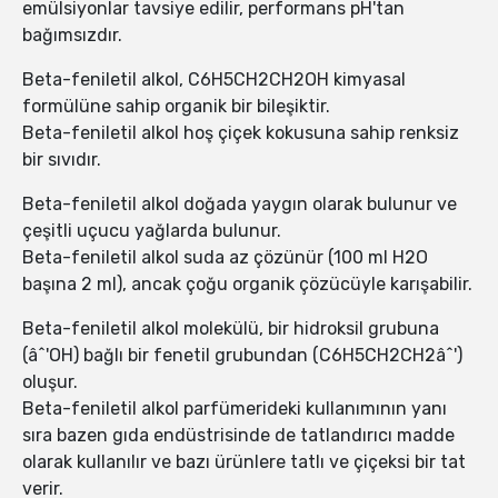
emülsiyonlar tavsiye edilir, performans pH'tan
bağımsızdır.
Beta-feniletil alkol, C6H5CH2CH2OH kimyasal
formülüne sahip organik bir bileşiktir.
Beta-feniletil alkol hoş çiçek kokusuna sahip renksiz
bir sıvıdır.
Beta-feniletil alkol doğada yaygın olarak bulunur ve
çeşitli uçucu yağlarda bulunur.
Beta-feniletil alkol suda az çözünür (100 ml H2O
başına 2 ml), ancak çoğu organik çözücüyle karışabilir.
Beta-feniletil alkol molekülü, bir hidroksil grubuna
(âˆ'OH) bağlı bir fenetil grubundan (C6H5CH2CH2âˆ')
oluşur.
Beta-feniletil alkol parfümerideki kullanımının yanı
sıra bazen gıda endüstrisinde de tatlandırıcı madde
olarak kullanılır ve bazı ürünlere tatlı ve çiçeksi bir tat
verir.