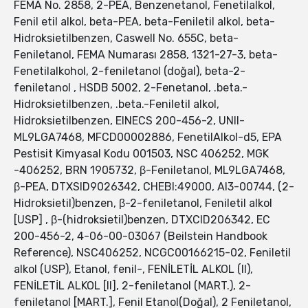
FEMA No. 2858, 2-PEA, Benzenetanol, Fenetilalkol,
Fenil etil alkol, beta-PEA, beta-Feniletil alkol, beta-
Hidroksietilbenzen, Caswell No. 655C, beta-
Feniletanol, FEMA Numarası 2858, 1321-27-3, beta-
Fenetilalkohol, 2-feniletanol (doğal), beta-2-
feniletanol , HSDB 5002, 2-Fenetanol, .beta.-
Hidroksietilbenzen, .beta.-Feniletil alkol,
Hidroksietilbenzen, EINECS 200-456-2, UNII-
ML9LGA7468, MFCD00002886, FenetilAlkol-d5, EPA
Pestisit Kimyasal Kodu 001503, NSC 406252, MGK
-406252, BRN 1905732, β-Feniletanol, ML9LGA7468,
β-PEA, DTXSID9026342, CHEBI:49000, AI3-00744, (2-
Hidroksietil)benzen, β-2-feniletanol, Feniletil alkol
[USP] , β-(hidroksietil)benzen, DTXCID206342, EC
200-456-2, 4-06-00-03067 (Beilstein Handbook
Reference), NSC406252, NCGC00166215-02, Feniletil
alkol (USP), Etanol, fenil-, FENİLETİL ALKOL (II),
FENİLETİL ALKOL [II], 2-feniletanol (MART.), 2-
feniletanol [MART.], Fenil Etanol(Doğal), 2 Feniletanol,