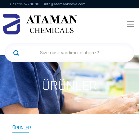
+90 216 577 10 10
info@atamankimya.com
KVKK Politikası
Bilgi Toplumu Hizmetleri
İnsan Kaynakları
ÜRÜNLER
ÜRÜNLER