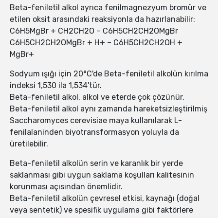
Beta-feniletil alkol ayrıca fenilmagnezyum bromür ve
etilen oksit arasındaki reaksiyonla da hazırlanabilir:
C6H5MgBr + CH2CH2O – C6H5CH2CH2OMgBr
C6H5CH2CH2OMgBr + H+ – C6H5CH2CH2OH +
MgBr+
Sodyum ışığı için 20°C'de Beta-feniletil alkolün kırılma
indeksi 1,530 ila 1,534'tür.
Beta-feniletil alkol, alkol ve eterde çok çözünür.
Beta-feniletil alkol aynı zamanda hareketsizleştirilmiş
Saccharomyces cerevisiae maya kullanılarak L-
fenilalaninden biyotransformasyon yoluyla da
üretilebilir.
Beta-feniletil alkolün serin ve karanlık bir yerde
saklanması gibi uygun saklama koşulları kalitesinin
korunması açısından önemlidir.
Beta-feniletil alkolün çevresel etkisi, kaynağı (doğal
veya sentetik) ve spesifik uygulama gibi faktörlere