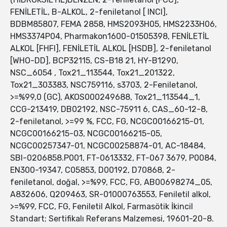
FENİLETİL, B-ALKOL, 2-feniletanol [ INCI],
BDBM85807, FEMA 2858, HMS2093H05, HMS2233H06,
HMS3374P04, Pharmakon1600-01505398, FENİLETİL
ALKOL [FHFI], FENİLETİL ALKOL [HSDB], 2-feniletanol
[WHO-DD], BCP32115, CS-B18 21, HY-B1290,
NSC_6054 , Tox21_113544, Tox21_201322,
Tox21_303383, NSC759116, s3703, 2-Feniletanol,
>=%99,0 (GC), AKOS000249688, Tox21_113544_1,
CCG-213419, DB02192, NSC-75911 6, CAS_60-12-8,
2-feniletanol, >=99 %, FCC, FG, NCGC00166215-01,
NCGC00166215-03, NCGC00166215-05,
NCGC00257347-01, NCGC00258874-01, AC-18484,
SBI-0206858.P001, FT-0613332, FT-067 3679, P0084,
EN300-19347, C05853, D00192, D70868, 2-
feniletanol, doğal, >=%99, FCC, FG, AB00698274_05,
A832606, Q209463, SR-01000763553, Feniletil alkol,
>=%99, FCC, FG, Feniletil Alkol, Farmasötik İkincil
Standart; Sertifikalı Referans Malzemesi, 19601-20-8.