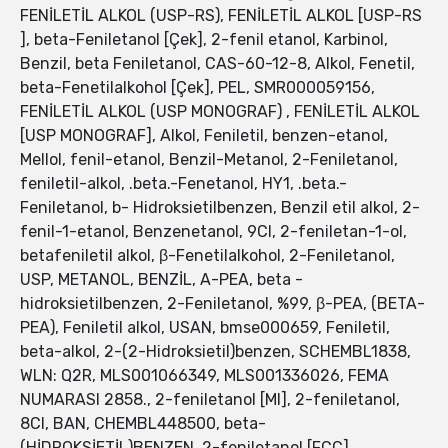
FENİLETİL ALKOL (USP-RS), FENİLETİL ALKOL [USP-RS
], beta-Feniletanol [Çek], 2-fenil etanol, Karbinol,
Benzil, beta Feniletanol, CAS-60-12-8, Alkol, Fenetil,
beta-Fenetilalkohol [Çek], PEL, SMR000059156,
FENİLETİL ALKOL (USP MONOGRAF) , FENİLETİL ALKOL
[USP MONOGRAF], Alkol, Feniletil, benzen-etanol,
Mellol, fenil-etanol, Benzil-Metanol, 2-Feniletanol,
feniletil-alkol, .beta.-Fenetanol, HY1, .beta.-
Feniletanol, b- Hidroksietilbenzen, Benzil etil alkol, 2-
fenil-1-etanol, Benzenetanol, 9CI, 2-feniletan-1-ol,
betafeniletil alkol, β-Fenetilalkohol, 2-Feniletanol,
USP, METANOL, BENZİL, A-PEA, beta -
hidroksietilbenzen, 2-Feniletanol, %99, β-PEA, (BETA-
PEA), Feniletil alkol, USAN, bmse000659, Feniletil,
beta-alkol, 2-(2-Hidroksietil)benzen, SCHEMBL1838,
WLN: Q2R, MLS001066349, MLS001336026, FEMA
NUMARASI 2858., 2-feniletanol [MI], 2-feniletanol,
8CI, BAN, CHEMBL448500, beta-
(HİDROKSİETİL)BENZEN, 2-feniletanol [FCC],