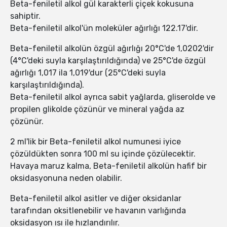
Beta-feniletil alkol gül karakterli çiçek kokusuna
sahiptir.
Beta-feniletil alkol'ün moleküler ağırlığı 122.17'dir.
Beta-feniletil alkolün özgül ağırlığı 20°C'de 1,0202'dir
(4°C'deki suyla karşılaştırıldığında) ve 25°C'de özgül
ağırlığı 1,017 ila 1,019'dur (25°C'deki suyla
karşılaştırıldığında).
Beta-feniletil alkol ayrıca sabit yağlarda, gliserolde ve
propilen glikolde çözünür ve mineral yağda az
çözünür.
2 ml'lik bir Beta-feniletil alkol numunesi iyice
çözüldükten sonra 100 ml su içinde çözülecektir.
Havaya maruz kalma, Beta-feniletil alkolün hafif bir
oksidasyonuna neden olabilir.
Beta-feniletil alkol asitler ve diğer oksidanlar
tarafından oksitlenebilir ve havanın varlığında
oksidasyon ısı ile hızlandırılır.