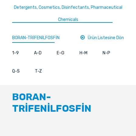
Detergents, Cosmetics, Disinfectants, Pharmaceutical
Chemicals
BORAN-TRİFENİLFOSFİN
Ürün Listesine Dön
1-9
A-D
E-G
H-M
N-P
Q-S
T-Z
BORAN-
TRİFENİLFOSFİN