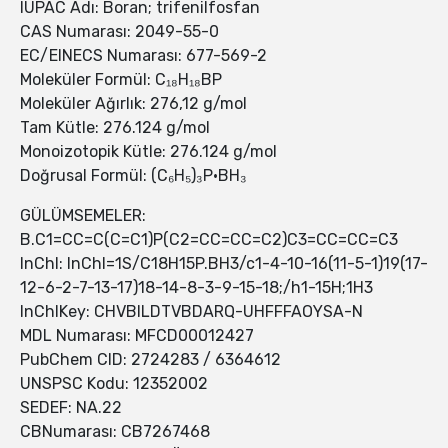
IUPAC Adı: Boran; trifenilfosfan
CAS Numarası: 2049-55-0
EC/EINECS Numarası: 677-569-2
Moleküler Formül: C₁₈H₁₈BP
Moleküler Ağırlık: 276,12 g/mol
Tam Kütle: 276.124 g/mol
Monoizotopik Kütle: 276.124 g/mol
Doğrusal Formül: (C₆H₅)₃P•BH₃
GÜLÜMSEMELER:
B.C1=CC=C(C=C1)P(C2=CC=CC=C2)C3=CC=CC=C3
InChI: InChI=1S/C18H15P.BH3/c1-4-10-16(11-5-1)19(17-
12-6-2-7-13-17)18-14-8-3-9-15-18;/h1-15H;1H3
InChIKey: CHVBILDTVBDARQ-UHFFFAOYSA-N
MDL Numarası: MFCD00012427
PubChem CID: 2724283 / 6364612
UNSPSC Kodu: 12352002
SEDEF: NA.22
CBNumarası: CB7267468