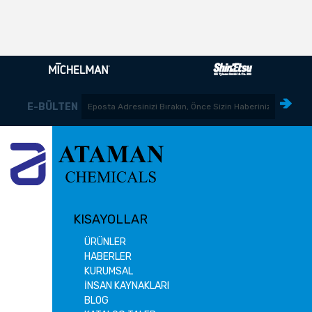
E-BÜLTEN
KISAYOLLAR
ÜRÜNLER
HABERLER
KURUMSAL
İNSAN KAYNAKLARI
BLOG