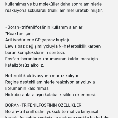
kullanılmış ve bu moleküller daha sonra aminlerle
reaksiyona sokularak trialkilaminler üretebilmiştir.
-Boran-trifenilfosfinin kullanım alanları:
*Reaktan için:
Aril iyodürlerle CP çapraz kuplajı.
Lewis baz değişimi yoluyla N-heterosiklik karben
boran komplekslerinin sentezi.
Fosfan-boranların korumasının kaldırılması için
katalizörsüz alkoliz.
Heterolitik aktivasyona maruz kalıyor.
Reçine destekli aminlerle reaksiyonlar yoluyla
korumanın kaldırılması.
Hidroboranlara aşırı kalabalık sililen eklenmesi.
BORAN-TRİFENİLFOSFİNİN ÖZELLİKLERİ:
Boran-trifenilfosfin, yüksek termal ve kimyasal
kararlılığa sahip, renksiz ila açık sarı renkte bir katıdır.