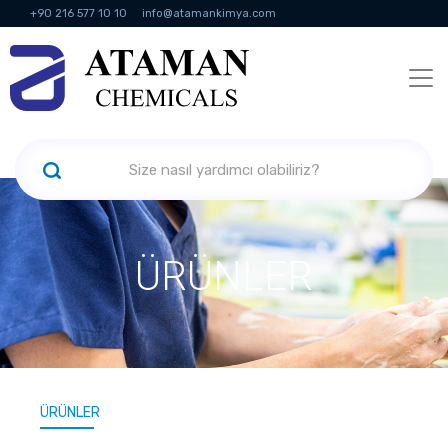
+90 216 577 10 10
info@atamankimya.com
KVKK Politikası
Bilgi Toplumu Hizmetleri
İnsan Kaynakları
ÜRÜNLER
ÜRÜNLER