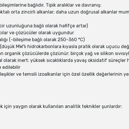
ileşimlerine bağlıdır. Tipik aralıklar ve davranış:
noktalı orta zincirli alkanlar; daha uzun doğrusal alkanlar mum
cir uzunluğuna bağlı olarak hafifçe artar)
ıcılar ve çözücüler olarak uygundur
alığı (~bileşime bağlı olarak 250–360 °C)
(düşük MW'lı hidrokarbonlara kıyasla pratik olarak uçucu deği
rganik çözücülerde çözünür; birçok yağ ve silikon sıvısıyla
 olarak inert; yüksek sıcaklıklarda yavaş oksidatif süreçler ha
 edilebilir
er ve temsili izoalkanlar için özel özellik değerlerinin yer a
 için yaygın olarak kullanılan analitik teknikler şunlardır: