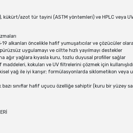
 kükürt/azot tür tayini (ASTM yöntemleri) ve HPLC veya UV y
zmaları
9 alkanları öncelikle hafif yumuşatıcılar ve çözücüler olarak 
, pürüzsüz uygulamayı ve ciltte hızlı yayılmayı destekler
aha ağır yağlara kıyasla kuru, tozlu duyusal profiller sağlar
addeleri, kokuları ve UV filtrelerini çözmek için kullanışlıd
kisel yağ ile iyi karışır; formülasyonlarda siklometikon veya u
 bazı sınıflar hafif uçucu özelliğe sahiptir (kuru bir yüzey 
ERİ