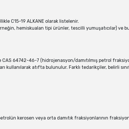
likle C15-19 ALKANE olarak listelenir.
 (örneğin, hemiskualan tipi ürünler, tescilli yumuşatıcılar) v
kle CAS 64742-46-7 (hidrojenasyon/damıtılmış petrol fraksiy
rı kullanılarak atıfta bulunulur. Farklı tedarikçiler, belirli sı
am petrolün kerosen veya orta damıtık fraksiyonlarının fraksi