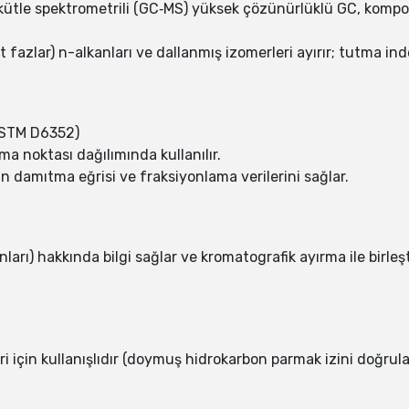
kütle spektrometrili (GC‑MS) yüksek çözünürlüklü GC, kompozis
it fazlar) n-alkanları ve dallanmış izomerleri ayırır; tutma i
ASTM D6352)
a noktası dağılımında kullanılır.
an damıtma eğrisi ve fraksiyonlama verilerini sağlar.
arı) hakkında bilgi sağlar ve kromatografik ayırma ile birleşti
ri için kullanışlıdır (doymuş hidrokarbon parmak izini doğrul