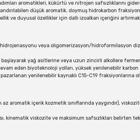
mları aromatikleri, kükürtü ve nitrojen safsızlıklarını gider
andırılabilen düşük aromatik, doymuş hidrokarbon fraksiyonl
ellik ve duyusal özellikler için dallı izoalkan içeriğini artırm
ik hidrojenasyonu veya oligomerizasyon/hidroformilasyon dizil
 başlayarak yağ asitlerine veya uzun zincirli alkollere fer
vam eden biyoteknoloji yolları, yüksek yenilenebilir karbon i
pazarlanan yenilenebilir kaynaklı C15-C19 fraksiyonlarına ol
den az aromatik içerik kozmetik sınıflarında yaygındır), viskozi
sı, kinematik viskozite ve maksimum safsızlıkları belirten tek