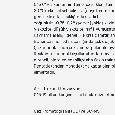
C15‑C19 alkanlarının temel özellikleri, tam b
20 °C'deki fiziksel hali: sıvı (düşük erime 
genellikle oda sıcaklığında sıvıdır)
Yoğunluk: ~0,75–0,78 g·cm⁻³ (yaklaşık; zin
Viskozite: düşük viskozite; hafif yumuşat
Kaynama aralığı: genellikle orta damıtık ar
Buhar basıncı: oda sıcaklığında çok düşük 
Çözünürlük: suda çözünmez; polar olmayan o
Reaktivite: normal koşullar altında kimyasal
dirençli; hidrojenlenebilir/daha fazla rafine
Pentadekandan nonadekana kadar olan bileşikl
almaktadır.
Analitik karakterizasyon
C15‑19 alkan karışımlarını karakterize etmek
Gaz kromatografisi (GC) ve GC-MS