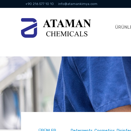
+90 216 577 10 10
info@atamankimya.com
ÜRÜNL
ÜRÜNLER
Detergents, Cosmetics, Disinf