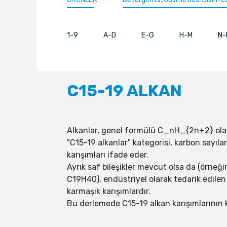
1-9
A-D
E-G
H-M
N-
C15-19 ALKAN
Alkanlar, genel formülü C_nH_{2n+2} ola
"C15-19 alkanlar" kategorisi, karbon sayıla
karışımları ifade eder.
Ayrık saf bileşikler mevcut olsa da (ör
C19H40), endüstriyel olarak tedarik edilen
karmaşık karışımlardır.
Bu derlemede C15-19 alkan karışımlarının ki