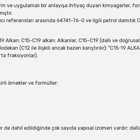
in ve uygulamalı bir anlayışa ihtiyaç duyan kimyagerler, for
ıştır.
ı referansları arasında 64741-76-0 ve ilgili petrol damıtık C
-19 Alkan; C15-C19 alkan; Alkanlar, C15–C19 (dallı ve doğrusal
ododekan (C12 ile ilişkili ancak bazen karıştırılır); "C15-19 A
ta fraksiyonlar).
cirli örnekler ve formüller:
er de dahil edildiğinde çok sayıda yapısal izomeri vardır; dal