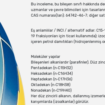
Bu inceleme, bu bileşen sınıfı hakkında der
uzmanlar ve çevre bilimcileri için tasarlanm
CAS numarası(ları): 64742-46-7; diğer satıc
Eş anlamlılar / INCI / alternatif adlar: C15
19 fraksiyonları için ticari kullanımda); iz
içeren petrol damıtıkları (hidrojenlenmiş or
Moleküler yapılar
Bileşenleri alkanlardır (parafinler). Düz zin
Pentadekan (n‑C15H32)
Heksadekan (n‑C16H34)
Heptadekan (n‑C17H36)
Oktadekan (n‑C18H38)
Nonadekan (n‑C19H40)
Her düz zincirli alkanın, dallanmış izomerl
karışımlarda (izoalkanlar) görülür.