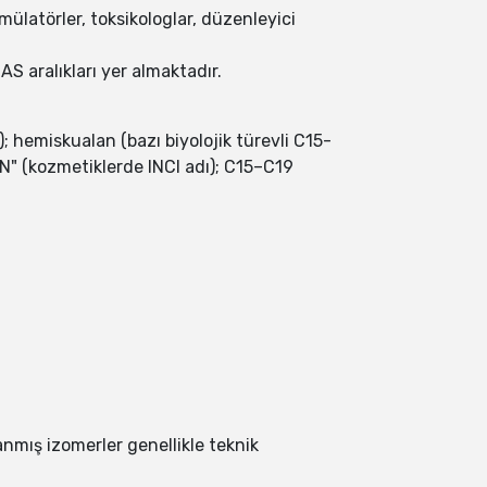
mülatörler, toksikologlar, düzenleyici
AS aralıkları yer almaktadır.
); hemiskualan (bazı biyolojik türevli C15-
LKAN" (kozmetiklerde INCI adı); C15–C19
lanmış izomerler genellikle teknik