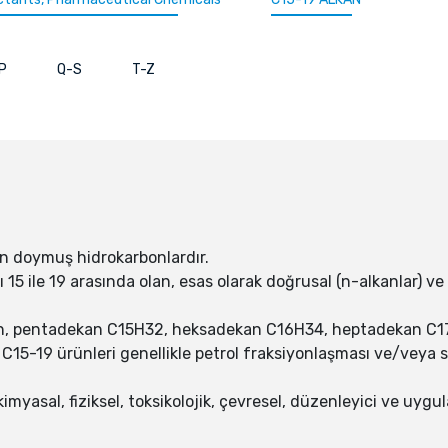
P
Q-S
T-Z
n doymuş hidrokarbonlardır.
rı 15 ile 19 arasında olan, esas olarak doğrusal (n-alkanlar) 
neğin, pentadekan C15H32, heksadekan C16H34, heptadekan 
 C15-19 ürünleri genellikle petrol fraksiyonlaşması ve/veya s
myasal, fiziksel, toksikolojik, çevresel, düzenleyici ve uygul