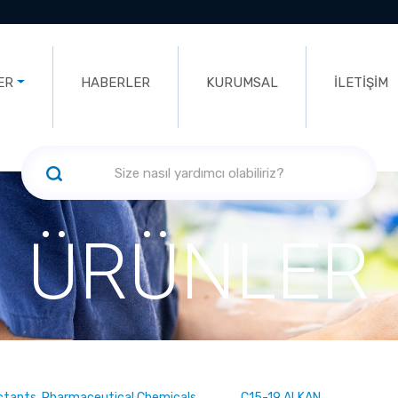
ER
HABERLER
KURUMSAL
İLETİŞİM
ÜRÜNLER
ectants, Pharmaceutical Chemicals
C15-19 ALKAN