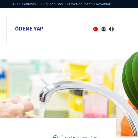
KVKK Politikası
Bilgi Toplumu Hizmetleri
İnsan Kaynakları
ÖDEME YAP
Ürün Listesine Dön