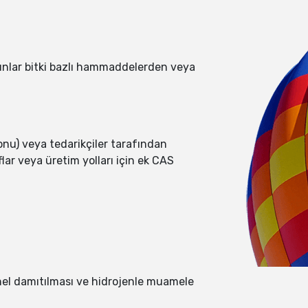
e bunlar bitki bazlı hammaddelerden veya
onu) veya tedarikçiler tarafından
nıflar veya üretim yolları için ek CAS
yonel damıtılması ve hidrojenle muamele