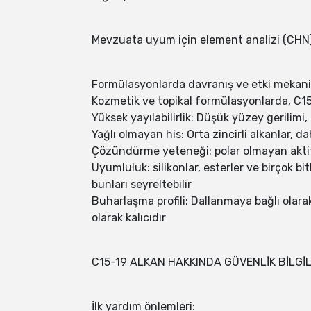
Mevzuata uyum için element analizi (CHN),
Formülasyonlarda davranış ve etki mekani
Kozmetik ve topikal formülasyonlarda, C15‑1
Yüksek yayılabilirlik: Düşük yüzey gerilimi
Yağlı olmayan his: Orta zincirli alkanlar, d
Çözündürme yeteneği: polar olmayan aktif m
Uyumluluk: silikonlar, esterler ve birçok bit
bunları seyreltebilir
Buharlaşma profili: Dallanmaya bağlı olarak
olarak kalıcıdır
C15-19 ALKAN HAKKINDA GÜVENLİK BİLGİL
İlk yardım önlemleri: