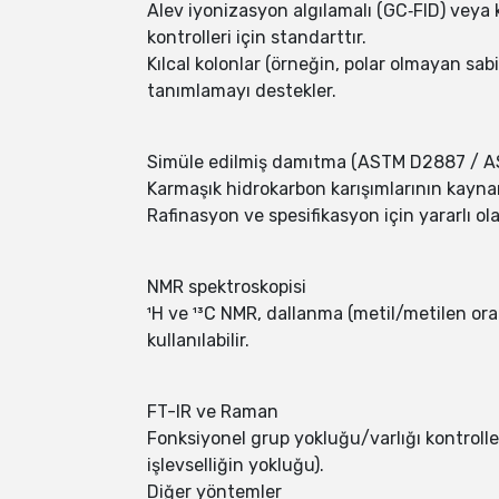
Alev iyonizasyon algılamalı (GC‑FID) veya 
kontrolleri için standarttır.
Kılcal kolonlar (örneğin, polar olmayan sab
tanımlamayı destekler.
Simüle edilmiş damıtma (ASTM D2887 / 
Karmaşık hidrokarbon karışımlarının kaynam
Rafinasyon ve spesifikasyon için yararlı ol
NMR spektroskopisi
¹H ve ¹³C NMR, dallanma (metil/metilen oranl
kullanılabilir.
FT-IR ve Raman
Fonksiyonel grup yokluğu/varlığı kontrolle
işlevselliğin yokluğu).
Diğer yöntemler