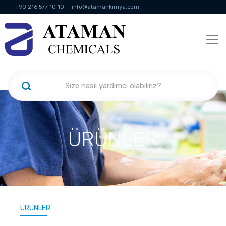
+90 216 577 10 10
info@atamankimya.com
KVKK Politikası
Bilgi Toplumu Hizmetleri
İnsan Kaynakları
ÜRÜNLER
ÜRÜNLER