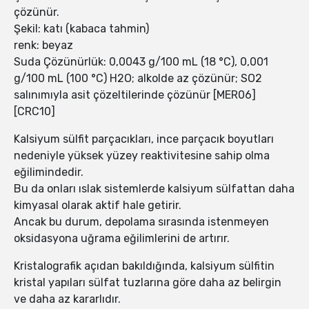
çözünür.
Şekil: katı (kabaca tahmin)
renk: beyaz
Suda Çözünürlük: 0,0043 g/100 mL (18 °C), 0,001
g/100 mL (100 °C) H2O; alkolde az çözünür; SO2
salınımıyla asit çözeltilerinde çözünür [MER06]
[CRC10]
Kalsiyum sülfit parçacıkları, ince parçacık boyutları
nedeniyle yüksek yüzey reaktivitesine sahip olma
eğilimindedir.
Bu da onları ıslak sistemlerde kalsiyum sülfattan daha
kimyasal olarak aktif hale getirir.
Ancak bu durum, depolama sırasında istenmeyen
oksidasyona uğrama eğilimlerini de artırır.
Kristalografik açıdan bakıldığında, kalsiyum sülfitin
kristal yapıları sülfat tuzlarına göre daha az belirgin
ve daha az kararlıdır.