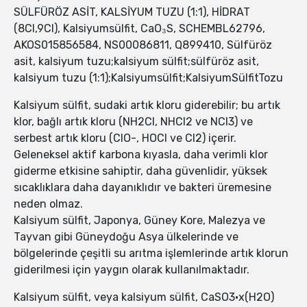
SÜLFÜRÖZ ASİT, KALSİYUM TUZU (1:1), HİDRAT
(8CI,9CI), Kalsiyumsülfit, CaO₃S, SCHEMBL62796,
AKOS015856584, NS00086811, Q899410, Sülfüröz
asit, kalsiyum tuzu;kalsiyum sülfit;sülfüröz asit,
kalsiyum tuzu (1:1);Kalsiyumsülfit;KalsiyumSülfitTozu
Kalsiyum sülfit, sudaki artık kloru giderebilir; bu artık
klor, bağlı artık kloru (NH2Cl, NHCl2 ve NCl3) ve
serbest artık kloru (ClO-, HOCl ve Cl2) içerir.
Geleneksel aktif karbona kıyasla, daha verimli klor
giderme etkisine sahiptir, daha güvenlidir, yüksek
sıcaklıklara daha dayanıklıdır ve bakteri üremesine
neden olmaz.
Kalsiyum sülfit, Japonya, Güney Kore, Malezya ve
Tayvan gibi Güneydoğu Asya ülkelerinde ve
bölgelerinde çeşitli su arıtma işlemlerinde artık klorun
giderilmesi için yaygın olarak kullanılmaktadır.
Kalsiyum sülfit, veya kalsiyum sülfit, CaSO3·x(H2O)