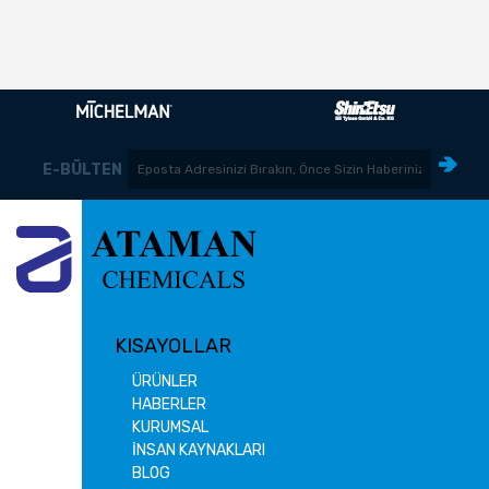
E-BÜLTEN
KISAYOLLAR
ÜRÜNLER
HABERLER
KURUMSAL
İNSAN KAYNAKLARI
BLOG