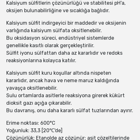
Kalsiyum sülfitlerin çözünürlüğü ve stabilitesi pH'a,
oksijen bulunabilirliğine ve sıcaklığa bağlıdır.
Kalsiyum sülfit indirgeyici bir maddedir ve oksijenin
varlığında kalsiyum sülfata oksitlenebilir.
Bu oksidasyon süreci, endüstriyel sistemlerde
genellikle kasıtlı olarak gerçekleştirilir.
Sülfit iyonu sülfattan daha az kararlıdır ve redoks
reaksiyonlarına kolayca katılır.
Kalsiyum sülfit kuru koşullar altında nispeten
kararlıdır, ancak hava ve neme maruz kaldığında
yavaşça oksitlenebilir.
Sulu ortamlarda asitlerle reaksiyona girerek kükürt
dioksit gazı açığa çıkarabilir.
Bu davranış, onu daha kararlı sülfat tuzlarından ayırır.
Erime noktası: 600°C
Yoğunluk: 33,3 [20℃'de]
Çözünürlük: Etanolde az çözünür; asit çözeltilerinde