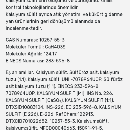
Kalsiyum sülfitlerin oluşumu ve dönüşümü, kirlilik
kontrol teknolojilerinde önemlidir.
Kalsiyum sülfit ayrıca atık yönetimi ve kükürt giderme
yan ürünlerinin geri dönüşümü alanında da
incelenmektedir.
CAS Numarası: 10257-55-3
Moleküler Formül: CaH4O3S
Moleküler Ağırlık: 124,17
EINECS Numarası: 233-596-8
Eş anlamlılar: Kalsiyum sülfit, Sülfüröz asit, kalsiyum
tuzu (1:1), Kalsiyum sülfit, UNII-7078964UQP, Sülfüröz
asit kalsiyum tuzu (1:1), EINECS 233-596-8,
7078964UQP, KALSİYUM SÜLFİT [MI], INS No. 226,
KALSİYUM SÜLFİT (CaSO₃), KALSİYUM SÜLFİT (1:1),
DTXSID10883104, INS-226, EC 233-596-8, KALSİYUM
SÜLFİT (E 226), E-226, RefChem:122913,
DTXCID701022682, 10257-55-3, Kalsiyumsülfit,
kalsiyum;sülfit, MFCD00040663, 15091-91-5,