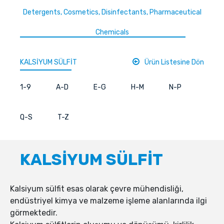
Detergents, Cosmetics, Disinfectants, Pharmaceutical
Chemicals
KALSİYUM SÜLFİT
Ürün Listesine Dön
1-9
A-D
E-G
H-M
N-P
Q-S
T-Z
KALSİYUM SÜLFİT
Kalsiyum sülfit esas olarak çevre mühendisliği,
endüstriyel kimya ve malzeme işleme alanlarında ilgi
görmektedir.