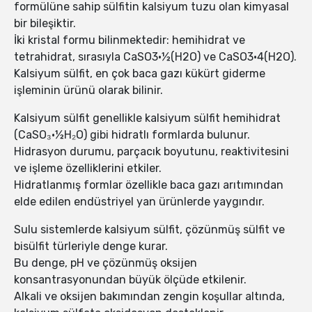
formülüne sahip sülfitin kalsiyum tuzu olan kimyasal
bir bileşiktir.
İki kristal formu bilinmektedir: hemihidrat ve
tetrahidrat, sırasıyla CaSO3·½(H2O) ve CaSO3·4(H2O).
Kalsiyum sülfit, en çok baca gazı kükürt giderme
işleminin ürünü olarak bilinir.
Kalsiyum sülfit genellikle kalsiyum sülfit hemihidrat
(CaSO₃·½H₂O) gibi hidratlı formlarda bulunur.
Hidrasyon durumu, parçacık boyutunu, reaktivitesini
ve işleme özelliklerini etkiler.
Hidratlanmış formlar özellikle baca gazı arıtımından
elde edilen endüstriyel yan ürünlerde yaygındır.
Sulu sistemlerde kalsiyum sülfit, çözünmüş sülfit ve
bisülfit türleriyle denge kurar.
Bu denge, pH ve çözünmüş oksijen
konsantrasyonundan büyük ölçüde etkilenir.
Alkali ve oksijen bakımından zengin koşullar altında,