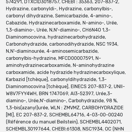
574291, DTXCID3018757, CHEBI : 35363, 207-837-2,
Hydrazine, carbonyldi-, Hydrazine, carbonylbis-,
carbonyl dihydrazine, Semicarbazide, 4-amino-,
Cabazide, Hydrazinecarboxamide, N-amino-, Urée,
1,3-diamino-, Urée, N,N'-diamino-, CH6N4O 1,3-
Diaminomocovina, hydrazinecarbohydrazide,
Carbonohydrazide, carbonodihydrazide, NSC 1934,
N,N'-diaminourée, 4-aminosemicarbazide,
carbonylbis-hydrazine, MFCD00007591, N-
aminohydrazinecarboxamide, N-aminohydrazine
carboxamide, acide hydrazide hydrazinecarboxylique,
Karbazid [tchèque], carbonyldihydrazide, 1,3-
Diaminomocovina [tchèque], EINECS 207-837-2, UNII-
W8V7FYY4WH, BRN 1747069, AI3-52397, Urée,3-
diamino-, Urée,N'-diamino-, Carbohydrazide, 98 %,
1,3-bis(azanyl)urée, WLN : ZMVMZ, CARBOHYDRAZIDE
[MI], EC 207-837-2, SCHEMBL64716, 4-03-00-00240
(Référence du manuel Beilstein), SCHEMBL4402071,
SCHEMBL30197644, CHEBI:61308, NSC1934, OC (NHN