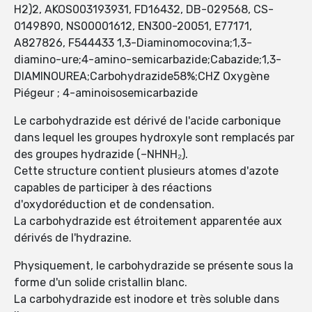
H2)2, AKOS003193931, FD16432, DB-029568, CS-
0149890, NS00001612, EN300-20051, E77171,
A827826, F544433 1,3-Diaminomocovina;1,3-
diamino-ure;4-amino-semicarbazide;Cabazide;1,3-
DIAMINOUREA;Carbohydrazide58%;CHZ Oxygène
Piégeur ; 4-aminoisosemicarbazide
Le carbohydrazide est dérivé de l'acide carbonique
dans lequel les groupes hydroxyle sont remplacés par
des groupes hydrazide (–NHNH₂).
Cette structure contient plusieurs atomes d'azote
capables de participer à des réactions
d'oxydoréduction et de condensation.
La carbohydrazide est étroitement apparentée aux
dérivés de l'hydrazine.
Physiquement, le carbohydrazide se présente sous la
forme d'un solide cristallin blanc.
La carbohydrazide est inodore et très soluble dans