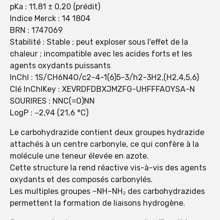
pKa : 11,81 ± 0,20 (prédit)
Indice Merck : 14 1804
BRN : 1747069
Stabilité : Stable ; peut exploser sous l'effet de la
chaleur ; incompatible avec les acides forts et les
agents oxydants puissants
InChI : 1S/CH6N4O/c2-4-1(6)5-3/h2-3H2,(H2,4,5,6)
Clé InChIKey : XEVRDFDBXJMZFG-UHFFFAOYSA-N
SOURIRES : NNC(=O)NN
LogP : −2,94 (21,6 °C)
Le carbohydrazide contient deux groupes hydrazide
attachés à un centre carbonyle, ce qui confère à la
molécule une teneur élevée en azote.
Cette structure la rend réactive vis-à-vis des agents
oxydants et des composés carbonylés.
Les multiples groupes –NH–NH₂ des carbohydrazides
permettent la formation de liaisons hydrogène.