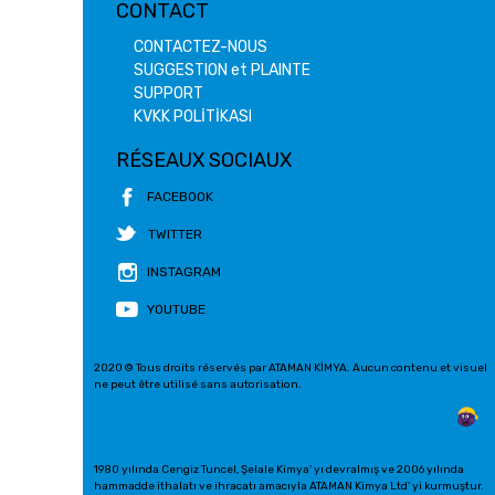
CONTACT
CONTACTEZ-NOUS
SUGGESTION et PLAINTE
SUPPORT
KVKK POLİTİKASI
RÉSEAUX SOCIAUX
FACEBOOK
TWITTER
INSTAGRAM
YOUTUBE
2020 © Tous droits réservés par ATAMAN KİMYA. Aucun contenu et visuel
ne peut être utilisé sans autorisation.
1980 yılında Cengiz Tuncel, Şelale Kimya' yı devralmış ve 2006 yılında
hammadde ithalatı ve ihracatı amacıyla ATAMAN Kimya Ltd' yi kurmuştur.