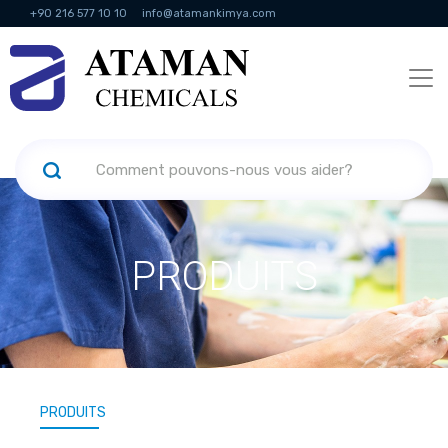
+90 216 577 10 10
info@atamankimya.com
KVKK Politikası
Services de la société de l'information
Ressources
humaines
PRODUITS
PRODUITS