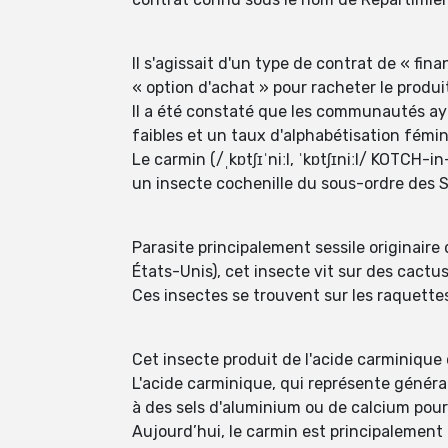
Il s'agissait d'un type de contrat de « fi
« option d'achat » pour racheter le produit
Il a été constaté que les communautés ay
faibles et un taux d'alphabétisation fémin
Le carmin (/ˌkɒtʃɪˈniːl, ˈkɒtʃɪniːl/ KOTCH-in-
un insecte cochenille du sous-ordre des S
Parasite principalement sessile originair
États-Unis), cet insecte vit sur des cactu
Ces insectes se trouvent sur les raquettes 
Cet insecte produit de l'acide carminique 
L'acide carminique, qui représente généra
à des sels d'aluminium ou de calcium pou
Aujourd’hui, le carmin est principalement 