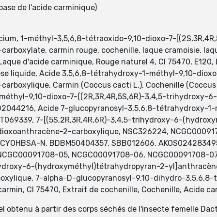
base de l'acide carminique)
ium, 1-méthyl-3,5,6,8-tétraoxido-9,10-dioxo-7-[(2S,3R,4R,
rboxylate, carmin rouge, cochenille, laque cramoisie, laqu
 Laque d'acide carminique, Rouge naturel 4, CI 75470, E120,
se liquide, Acide 3,5,6,8-tétrahydroxy-1-méthyl-9,10-dioxo
boxylique, Carmin (Coccus cacti L.), Cochenille (Coccus ca
1-méthyl-9,10-dioxo-7-((2R,3R,4R,5S,6R)-3,4,5-trihydroxy-
2044216, Acide 7-glucopyranosyl-3,5,6,8-tétrahydroxy-1
ST069339, 7-[(5S,2R,3R,4R,6R)-3,4,5-trihydroxy-6-(hydrox
10-dioxoanthracène-2-carboxylique, NSC326224, NCGC000
YOHBSA-N, BDBM50404357, SBB012606, AKOS024283495
GC00091708-05, NCGC00091708-06, NCGC00091708-07, ac
rihydroxy-6-(hydroxyméthyl)tétrahydropyran-2-yl]anthrac
ylique, 7-alpha-D-glucopyranosyl-9,10-dihydro-3,5,6,8-t
armin, CI 75470, Extrait de cochenille, Cochenille, Acide ca
l obtenu à partir des corps séchés de l'insecte femelle Dac