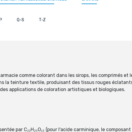
P
Q-S
T-Z
armacie comme colorant dans les sirops, les comprimés et le
s la teinture textile, produisant des tissus rouges éclatant
es applications de coloration artistiques et biologiques.
entée par C₂₂H₂₀O₁₃ (pour l'acide carminique, le composant 