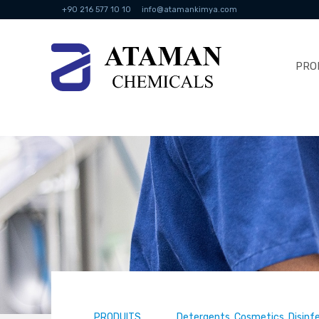
+90 216 577 10 10
info@atamankimya.com
PRO
PRODUITS
Detergents, Cosmetics, Disinf