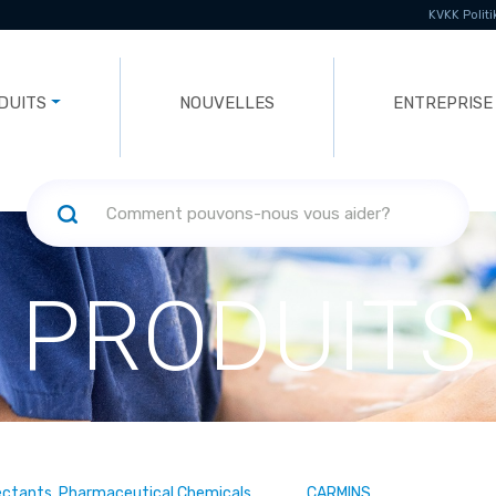
KVKK Politi
DUITS
NOUVELLES
ENTREPRISE
PRODUITS
ectants, Pharmaceutical Chemicals
CARMINS