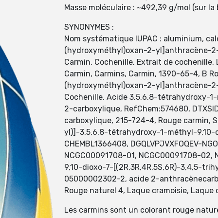
Masse moléculaire : ~492,39 g/mol (sur la 
SYNONYMES :
Nom systématique IUPAC : aluminium, calc
(hydroxyméthyl)oxan-2-yl]anthracène-2-ca
Carmin, Cochenille, Extrait de cochenille,
Carmin, Carmins, Carmin, 1390-65-4, B Ro
(hydroxyméthyl)oxan-2-yl]anthracène-2-car
Cochenille, Acide 3,5,6,8-tétrahydroxy-
2-carboxylique, RefChem:574680, DTXSID
carboxylique, 215-724-4, Rouge carmin, 
yl)]-3,5,6,8-tétrahydroxy-1-méthyl-9,
CHEMBL1366408, DGQLVPJVXFOQEV-NGOC
NCGC00091708-01, NCGC00091708-02, NC
9,10-dioxo-7-[(2R,3R,4R,5S,6R)-3,4,5-t
05000002302-2, acide 2-anthracènecarbox
Rouge naturel 4, Laque cramoisie, Laque c
Les carmins sont un colorant rouge nature