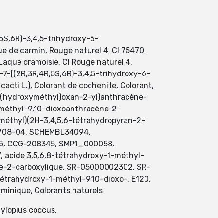
5S,6R)-3,4,5-trihydroxy-6-
e de carmin, Rouge naturel 4, CI 75470,
 Laque cramoisie, CI Rouge naturel 4,
-7-[(2R,3R,4R,5S,6R)-3,4,5-trihydroxy-6-
cti L.), Colorant de cochenille, Colorant,
6-(hydroxyméthyl)oxan-2-yl)anthracène-
-méthyl-9,10-dioxoanthracène-2-
yméthyl)(2H-3,4,5,6-tétrahydropyran-2-
91708-04, SCHEMBL34094,
, CCG-208345, SMP1_000058,
ide 3,5,6,8-tétrahydroxy-1-méthyl-
ène-2-carboxylique, SR-05000002302, SR-
étrahydroxy-1-méthyl-9,10-dioxo-, E120,
rminique, Colorants naturels
tylopius coccus.