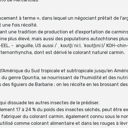
nancement à terme », dans lequel un négociant prêtait de l'
 une fois récolté.
ant une tradition de production et d'exportation de carmin
ine plus élevé, mais aussi des populations autochtones plus
EEL, - ⁠ anguille, US aussi / ˌ koʊtʃɪˈniːl, ˈkoʊtʃɪniːl/ KOH-chi
ternorrhyncha, dont est dérivé le colorant naturel carmin.
e d'Amérique du Sud tropicale et subtropicale jusqu'en Amé
s du genre Opuntia, se nourrissant de l'humidité et des nutr
des figuiers de Barbarie ; on les récolte en les brossant des 
qui dissuade les autres insectes de le prédiser.
lement 17 à 24 % du poids des insectes séchés, peut être e
r fabriquer du colorant carmin, également connu sous le no
utilisé comme colorant alimentaire et dans les rouges à lèv