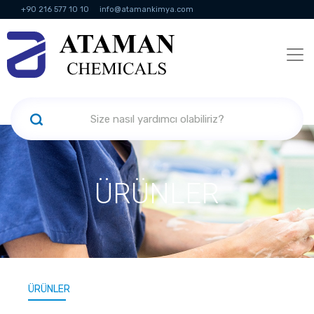
+90 216 577 10 10
info@atamankimya.com
KVKK Politikası
Bilgi Toplumu Hizmetleri
İnsan Kaynakları
ÜRÜNLER
ÜRÜNLER