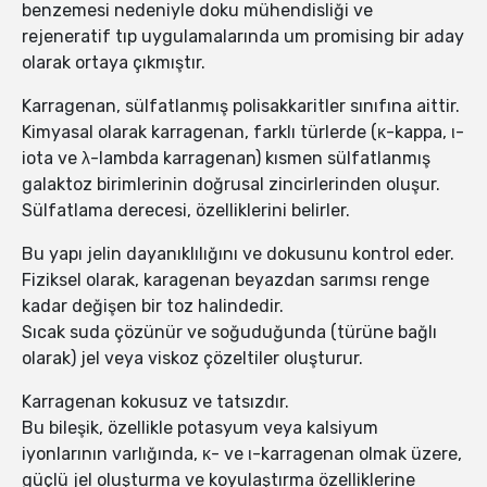
benzemesi nedeniyle doku mühendisliği ve
rejeneratif tıp uygulamalarında um promising bir aday
olarak ortaya çıkmıştır.
Karragenan, sülfatlanmış polisakkaritler sınıfına aittir.
Kimyasal olarak karragenan, farklı türlerde (κ-kappa, ι-
iota ve λ-lambda karragenan) kısmen sülfatlanmış
galaktoz birimlerinin doğrusal zincirlerinden oluşur.
Sülfatlama derecesi, özelliklerini belirler.
Bu yapı jelin dayanıklılığını ve dokusunu kontrol eder.
Fiziksel olarak, karagenan beyazdan sarımsı renge
kadar değişen bir toz halindedir.
Sıcak suda çözünür ve soğuduğunda (türüne bağlı
olarak) jel veya viskoz çözeltiler oluşturur.
Karragenan kokusuz ve tatsızdır.
Bu bileşik, özellikle potasyum veya kalsiyum
iyonlarının varlığında, κ- ve ι-karragenan olmak üzere,
güçlü jel oluşturma ve koyulaştırma özelliklerine