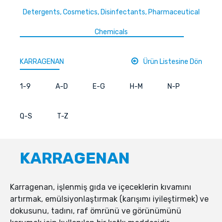
Detergents, Cosmetics, Disinfectants, Pharmaceutical
Chemicals
KARRAGENAN
Ürün Listesine Dön
1-9
A-D
E-G
H-M
N-P
Q-S
T-Z
KARRAGENAN
Karragenan, işlenmiş gıda ve içeceklerin kıvamını
artırmak, emülsiyonlaştırmak (karışımı iyileştirmek) ve
dokusunu, tadını, raf ömrünü ve görünümünü