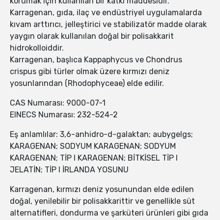
korumak için kullanılan bir katkı maddesidir.
Karragenan, gıda, ilaç ve endüstriyel uygulamalarda
kıvam arttırıcı, jelleştirici ve stabilizatör madde olarak
yaygın olarak kullanılan doğal bir polisakkarit
hidrokolloiddir.
Karragenan, başlıca Kappaphycus ve Chondrus
crispus gibi türler olmak üzere kırmızı deniz
yosunlarından (Rhodophyceae) elde edilir.
CAS Numarası: 9000-07-1
EINECS Numarası: 232-524-2
Eş anlamlılar: 3,6-anhidro-d-galaktan; aubygelgs;
KARAGENAN; SODYUM KARAGENAN; SODYUM
KARAGENAN; TİP I KARAGENAN; BİTKİSEL TİP I
JELATİN; TİP I İRLANDA YOSUNU
Karragenan, kırmızı deniz yosunundan elde edilen
doğal, yenilebilir bir polisakkarittir ve genellikle süt
alternatifleri, dondurma ve şarküteri ürünleri gibi gıda