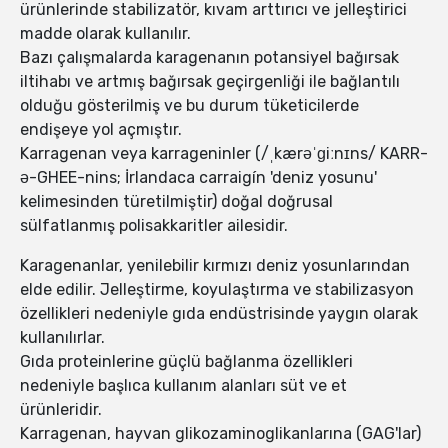
ürünlerinde stabilizatör, kıvam arttırıcı ve jelleştirici
madde olarak kullanılır.
Bazı çalışmalarda karagenanın potansiyel bağırsak
iltihabı ve artmış bağırsak geçirgenliği ile bağlantılı
olduğu gösterilmiş ve bu durum tüketicilerde
endişeye yol açmıştır.
Karragenan veya karrageninler (/ˌkærəˈɡiːnɪns/ KARR-
ə-GHEE-nins; İrlandaca carraigín 'deniz yosunu'
kelimesinden türetilmiştir) doğal doğrusal
sülfatlanmış polisakkaritler ailesidir.
Karagenanlar, yenilebilir kırmızı deniz yosunlarından
elde edilir. Jelleştirme, koyulaştırma ve stabilizasyon
özellikleri nedeniyle gıda endüstrisinde yaygın olarak
kullanılırlar.
Gıda proteinlerine güçlü bağlanma özellikleri
nedeniyle başlıca kullanım alanları süt ve et
ürünleridir.
Karragenan, hayvan glikozaminoglikanlarına (GAG'lar)