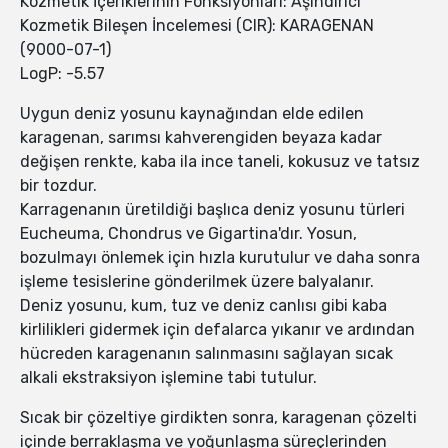
Kozmetik İçeriklerinin Fonksiyonları: Aşındırıcı
Kozmetik Bileşen İncelemesi (CIR): KARAGENAN
(9000-07-1)
LogP: -5.57
Uygun deniz yosunu kaynağından elde edilen
karagenan, sarımsı kahverengiden beyaza kadar
değişen renkte, kaba ila ince taneli, kokusuz ve tatsız
bir tozdur.
Karragenanın üretildiği başlıca deniz yosunu türleri
Eucheuma, Chondrus ve Gigartina'dır. Yosun,
bozulmayı önlemek için hızla kurutulur ve daha sonra
işleme tesislerine gönderilmek üzere balyalanır.
Deniz yosunu, kum, tuz ve deniz canlısı gibi kaba
kirlilikleri gidermek için defalarca yıkanır ve ardından
hücreden karagenanın salınmasını sağlayan sıcak
alkali ekstraksiyon işlemine tabi tutulur.
Sıcak bir çözeltiye girdikten sonra, karagenan çözelti
içinde berraklaşma ve yoğunlaşma süreçlerinden