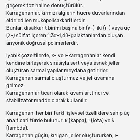
geçerek toz haline dönüştürülür.
Karragenanlar, kırmızı alglerin hücre duvarlarından
elde edilen mukopolisakkaritlerdir.
Bunlar, disakkarit birimi başına bir (κ-), iki (ι-) veya üç
(λ-) sülfat içeren 1,3α-1,4β-galaktanlardan oluşan
anyonik doğrusal polimerlerdir.
İyonik çözeltilerde, κ- ve ι-karragenanlar kendi
kendine birleşerek sırasıyla sert veya esnek jeller
oluşturan sarmal yapılar meydana getirirler.
Karragenan sarmal oluşturmaz ve jel kıvamına
gelmez.
Karragenanlar ticari olarak kıvam arttırıcı ve
stabilizatör madde olarak kullanılır.
Karragenan, her biri farklı işlevsel özelliklere sahip üç
ana ticari türde bulunur: κ (kappa), ι (iota) ve λ
(lambda).
Karragenan güçlü, kırılgan jeller oluştururken, ι-