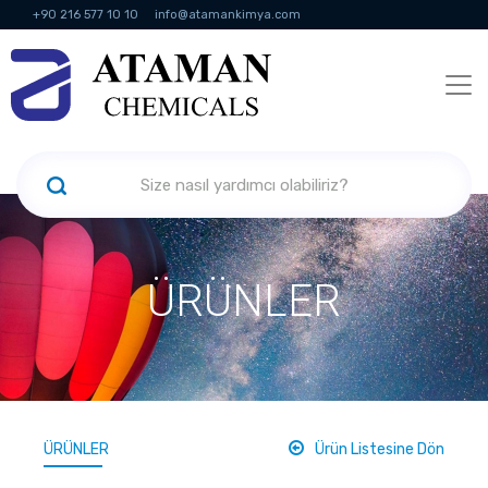
+90 216 577 10 10
info@atamankimya.com
KVKK Politikası
Bilgi Toplumu Hizmetleri
İnsan Kaynakları
ÜRÜNLER
ÜRÜNLER
Ürün Listesine Dön