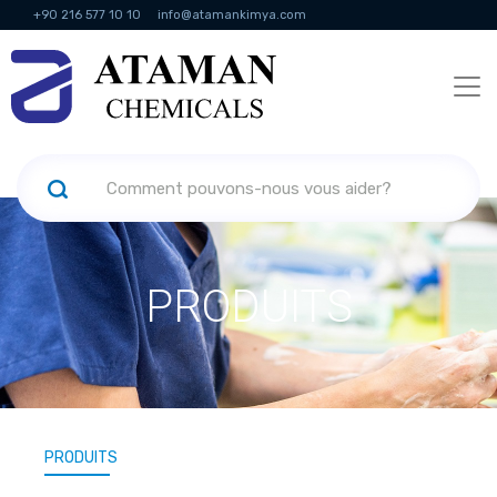
+90 216 577 10 10
info@atamankimya.com
KVKK Politikası
Services de la société de l'information
Ressources
humaines
PRODUITS
PRODUITS