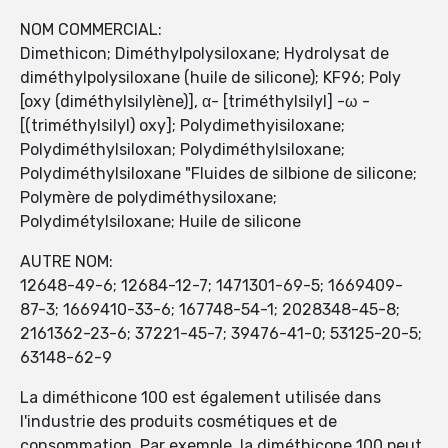
NOM COMMERCIAL:
Dimethicon; Diméthylpolysiloxane; Hydrolysat de
diméthylpolysiloxane (huile de silicone); KF96; Poly
[oxy (diméthylsilylène)], α- [triméthylsilyl] -ω -
[(triméthylsilyl) oxy]; Polydimethyisiloxane;
Polydiméthylsiloxan; Polydiméthylsiloxane;
Polydiméthylsiloxane "Fluides de silbione de silicone;
Polymère de polydiméthysiloxane;
Polydimétylsiloxane; Huile de silicone
AUTRE NOM:
12648-49-6; 12684-12-7; 1471301-69-5; 1669409-
87-3; 1669410-33-6; 167748-54-1; 2028348-45-8;
2161362-23-6; 37221-45-7; 39476-41-0; 53125-20-5;
63148-62-9
La diméthicone 100 est également utilisée dans
l'industrie des produits cosmétiques et de
consommation. Par exemple, la diméthicone 100 peut