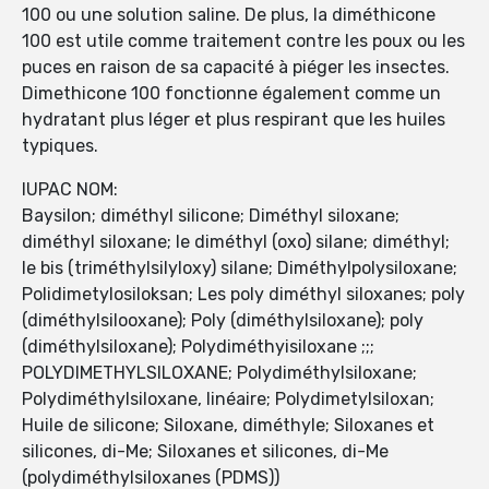
100 ou une solution saline. De plus, la diméthicone
100 est utile comme traitement contre les poux ou les
puces en raison de sa capacité à piéger les insectes.
Dimethicone 100 fonctionne également comme un
hydratant plus léger et plus respirant que les huiles
typiques.
IUPAC NOM:
Baysilon; diméthyl silicone; Diméthyl siloxane;
diméthyl siloxane; le diméthyl (oxo) silane; diméthyl;
le bis (triméthylsilyloxy) silane; Diméthylpolysiloxane;
Polidimetylosiloksan; Les poly diméthyl siloxanes; poly
(diméthylsilooxane); Poly (diméthylsiloxane); poly
(diméthylsiloxane); Polydiméthyisiloxane ;;;
POLYDIMETHYLSILOXANE; Polydiméthylsiloxane;
Polydiméthylsiloxane, linéaire; Polydimetylsiloxan;
Huile de silicone; Siloxane, diméthyle; Siloxanes et
silicones, di-Me; Siloxanes et silicones, di-Me
(polydiméthylsiloxanes (PDMS))