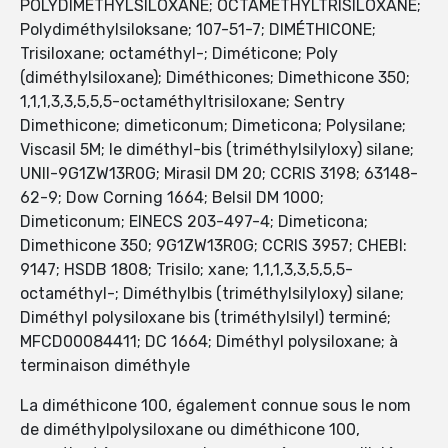
POLYDIMETHYLSILOXANE; OCTAMETHYLTRISILOXANE;
Polydiméthylsiloksane; 107-51-7; DIMÉTHICONE;
Trisiloxane; octaméthyl-; Diméticone; Poly
(diméthylsiloxane); Diméthicones; Dimethicone 350;
1,1,1,3,3,5,5,5-octaméthyltrisiloxane; Sentry
Dimethicone; dimeticonum; Dimeticona; Polysilane;
Viscasil 5M; le diméthyl-bis (triméthylsilyloxy) silane;
UNII-9G1ZW13R0G; Mirasil DM 20; CCRIS 3198; 63148-
62-9; Dow Corning 1664; Belsil DM 1000;
Dimeticonum; EINECS 203-497-4; Dimeticona;
Dimethicone 350; 9G1ZW13R0G; CCRIS 3957; CHEBI:
9147; HSDB 1808; Trisilo; xane; 1,1,1,3,3,5,5,5-
octaméthyl-; Diméthylbis (triméthylsilyloxy) silane;
Diméthyl polysiloxane bis (triméthylsilyl) terminé;
MFCD00084411; DC 1664; Diméthyl polysiloxane; à
terminaison diméthyle
La diméthicone 100, également connue sous le nom
de diméthylpolysiloxane ou diméthicone 100,