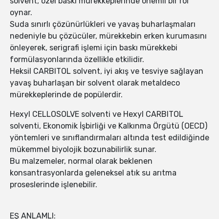
solvent, özel baskı mürekkeplerinde önemli bir rol
oynar.
Suda sınırlı çözünürlükleri ve yavaş buharlaşmaları
nedeniyle bu çözücüler, mürekkebin erken kurumasını
önleyerek, serigrafi işlemi için baskı mürekkebi
formülasyonlarında özellikle etkilidir.
Heksil CARBITOL solvent, iyi akış ve tesviye sağlayan
yavaş buharlaşan bir solvent olarak metaldeco
mürekkeplerinde de popülerdir.
Hexyl CELLOSOLVE solventi ve Hexyl CARBITOL
solventi, Ekonomik İşbirliği ve Kalkınma Örgütü (OECD)
yöntemleri ve sınıflandırmaları altında test edildiğinde
mükemmel biyolojik bozunabilirlik sunar.
Bu malzemeler, normal olarak beklenen
konsantrasyonlarda geleneksel atık su arıtma
proseslerinde işlenebilir.
EŞ ANLAMLI: