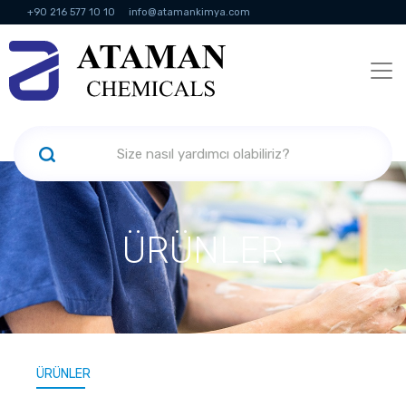
+90 216 577 10 10
info@atamankimya.com
KVKK Politikası
Bilgi Toplumu Hizmetleri
İnsan Kaynakları
ÜRÜNLER
ÜRÜNLER