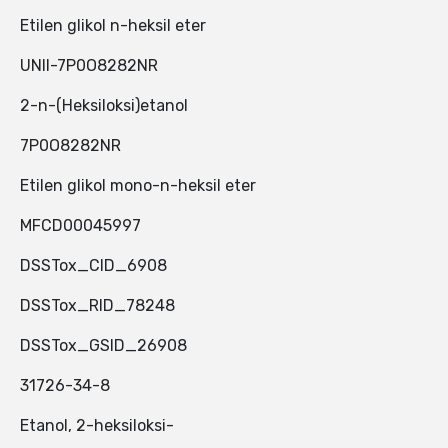
Etilen glikol n-heksil eter
UNII-7P0O8282NR
2-n-(Heksiloksi)etanol
7P0O8282NR
Etilen glikol mono-n-heksil eter
MFCD00045997
DSSTox_CID_6908
DSSTox_RID_78248
DSSTox_GSID_26908
31726-34-8
Etanol, 2-heksiloksi-