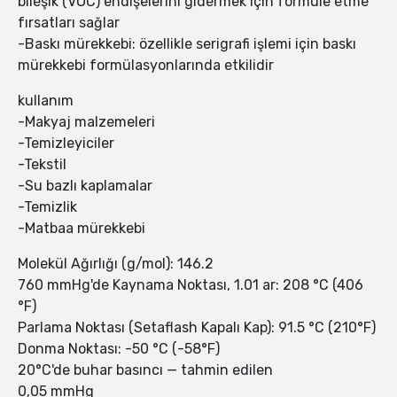
bileşik (VOC) endişelerini gidermek için formüle etme
fırsatları sağlar
-Baskı mürekkebi: özellikle serigrafi işlemi için baskı
mürekkebi formülasyonlarında etkilidir
kullanım
-Makyaj malzemeleri
-Temizleyiciler
-Tekstil
-Su bazlı kaplamalar
-Temizlik
-Matbaa mürekkebi
Molekül Ağırlığı (g/mol): 146.2
760 mmHg'de Kaynama Noktası, 1.01 ar: 208 °C (406
°F)
Parlama Noktası (Setaflash Kapalı Kap): 91.5 °C (210°F)
Donma Noktası: -50 °C (-58°F)
20°C'de buhar basıncı — tahmin edilen
0,05 mmHg