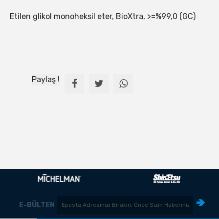
Etilen glikol monoheksil eter, BioXtra, >=%99,0 (GC)
Paylaş !
E-BÜLTEN