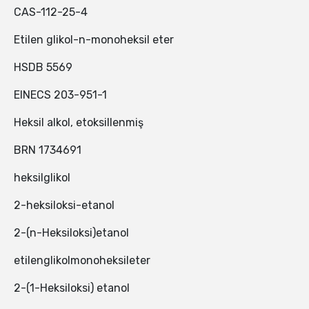
CAS-112-25-4
Etilen glikol-n-monoheksil eter
HSDB 5569
EINECS 203-951-1
Heksil alkol, etoksillenmiş
BRN 1734691
heksilglikol
2-heksiloksi-etanol
2-(n-Heksiloksi)etanol
etilenglikolmonoheksileter
2-(1-Heksiloksi) etanol