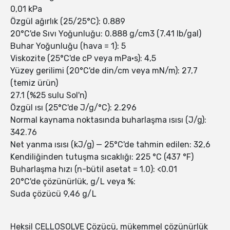
0,01 kPa
Özgül ağırlık (25/25°C): 0.889
20°C'de Sıvı Yoğunluğu: 0.888 g/cm3 (7.41 lb/gal)
Buhar Yoğunluğu (hava = 1): 5
Viskozite (25°C'de cP veya mPa•s): 4,5
Yüzey gerilimi (20°C'de din/cm veya mN/m): 27,7
(temiz ürün)
27.1 (%25 sulu Sol'n)
Özgül ısı (25°C'de J/g/°C): 2.296
Normal kaynama noktasında buharlaşma ısısı (J/g):
342.76
Net yanma ısısı (kJ/g) — 25°C'de tahmin edilen: 32,6
Kendiliğinden tutuşma sıcaklığı: 225 °C (437 °F)
Buharlaşma hızı (n-bütil asetat = 1.0): <0.01
20°C'de çözünürlük, g/L veya %:
Suda çözücü 9,46 g/L
Heksil CELLOSOLVE Çözücü, mükemmel çözünürlük