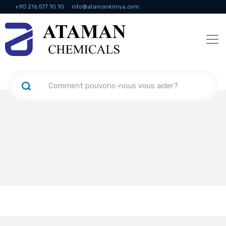
+90 216 577 10 10
info@atamankimya.com
KVKK Politikası
Services de la société de l'information
Ressources
humaines