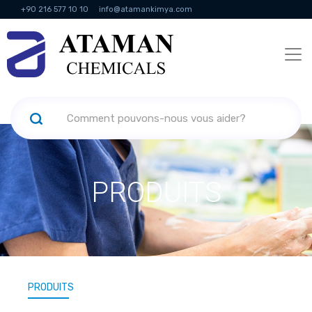
+90 216 577 10 10
info@atamankimya.com
KVKK Politikası
Services de la société de l'information
Ressources
humaines
PRODUITS
PRODUITS