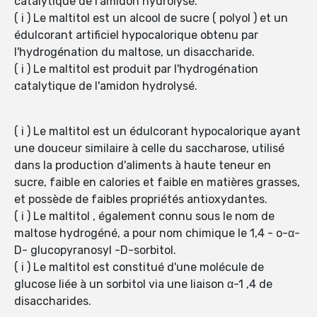
catalytique de l'amidon hydrolysé.
( i ) Le maltitol est un alcool de sucre ( polyol ) et un
édulcorant artificiel hypocalorique obtenu par
l'hydrogénation du maltose, un disaccharide.
( i ) Le maltitol est produit par l'hydrogénation
catalytique de l'amidon hydrolysé.
( i ) Le maltitol est un édulcorant hypocalorique ayant
une douceur similaire à celle du saccharose, utilisé
dans la production d'aliments à haute teneur en
sucre, faible en calories et faible en matières grasses,
et possède de faibles propriétés antioxydantes.
( i ) Le maltitol , également connu sous le nom de
maltose hydrogéné, a pour nom chimique le 1,4 - o-α-
D- glucopyranosyl -D-sorbitol.
( i ) Le maltitol est constitué d'une molécule de
glucose liée à un sorbitol via une liaison α-1 ,4 de
disaccharides.