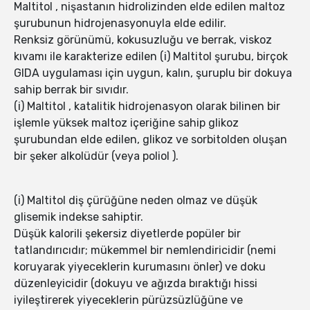
Maltitol , nişastanın hidrolizinden elde edilen maltoz
şurubunun hidrojenasyonuyla elde edilir.
Renksiz görünümü, kokusuzluğu ve berrak, viskoz
kıvamı ile karakterize edilen (i) Maltitol şurubu, birçok
GIDA uygulaması için uygun, kalın, şuruplu bir dokuya
sahip berrak bir sıvıdır.
(i) Maltitol , katalitik hidrojenasyon olarak bilinen bir
işlemle yüksek maltoz içeriğine sahip glikoz
şurubundan elde edilen, glikoz ve sorbitolden oluşan
bir şeker alkolüdür (veya poliol ).
(i) Maltitol diş çürüğüne neden olmaz ve düşük
glisemik indekse sahiptir.
Düşük kalorili şekersiz diyetlerde popüler bir
tatlandırıcıdır; mükemmel bir nemlendiricidir (nemi
koruyarak yiyeceklerin kurumasını önler) ve doku
düzenleyicidir (dokuyu ve ağızda bıraktığı hissi
iyileştirerek yiyeceklerin pürüzsüzlüğüne ve