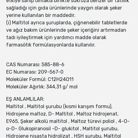
etkiye sahip olmakla birlikte sukroza benzer bir tatlılık
sağladığı için gıda ürünlerinde yaygın olarak şeker
yerine kullanılan bir maddedir.
(i) Maltitol ayrıca şuruplarda, çiğnenebilir tabletlerde
ve ağız bakım ürünlerinde şeker içeriğini artırmadan
tadı iyileştirmek için yardımcı madde olarak
farmasötik formülasyonlarda kullanılır.
CAS Numarası: 585-88-6
EC Numarası: 209-567-0
Moleküler Formül: C12H24O11
Moleküler Ağırlık: 344,31 g/ mol
EŞ ANLAMLILAR:
Maltitol , Maltitol şurubu (kısmi karışım formu),
Hidrojene maltoz, D- Maltitol , Maltoz hidrojenat,
E965, Şeker alkolü maltitol , Maltoz türevi poliol , 4-O-
α-D- Glukopiranosil -D- glukitol , Maltitol şurubu,
Hidrojene nişasta hidrolizat , HSH şurubu, Maltitol