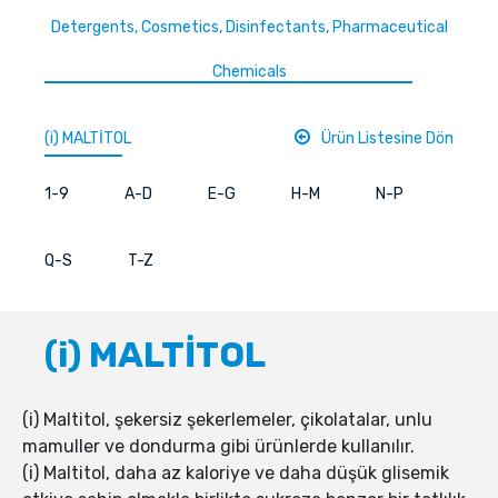
Detergents, Cosmetics, Disinfectants, Pharmaceutical
Chemicals
(i) MALTİTOL
Ürün Listesine Dön
1-9
A-D
E-G
H-M
N-P
Q-S
T-Z
(i) MALTİTOL
(i) Maltitol, şekersiz şekerlemeler, çikolatalar, unlu
mamuller ve dondurma gibi ürünlerde kullanılır.
(i) Maltitol, daha az kaloriye ve daha düşük glisemik