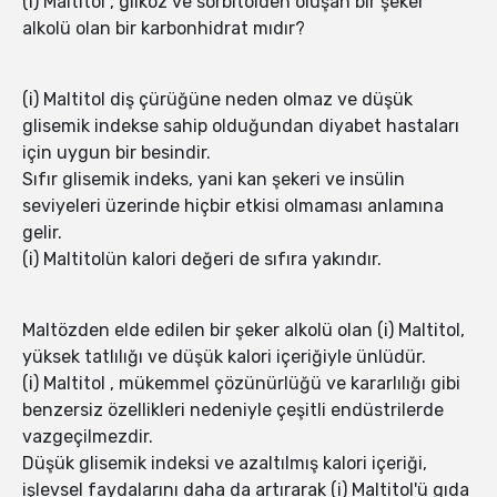
(i) Maltitol , glikoz ve sorbitolden oluşan bir şeker
alkolü olan bir karbonhidrat mıdır?
(i) Maltitol diş çürüğüne neden olmaz ve düşük
glisemik indekse sahip olduğundan diyabet hastaları
için uygun bir besindir.
Sıfır glisemik indeks, yani kan şekeri ve insülin
seviyeleri üzerinde hiçbir etkisi olmaması anlamına
gelir.
(i) Maltitolün kalori değeri de sıfıra yakındır.
Maltözden elde edilen bir şeker alkolü olan (i) Maltitol,
yüksek tatlılığı ve düşük kalori içeriğiyle ünlüdür.
(i) Maltitol , mükemmel çözünürlüğü ve kararlılığı gibi
benzersiz özellikleri nedeniyle çeşitli endüstrilerde
vazgeçilmezdir.
Düşük glisemik indeksi ve azaltılmış kalori içeriği,
işlevsel faydalarını daha da artırarak (i) Maltitol'ü gıda