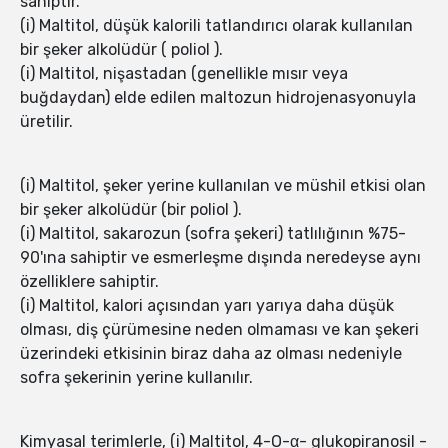
sahiptir.
(i) Maltitol, düşük kalorili tatlandırıcı olarak kullanılan
bir şeker alkolüdür ( poliol ).
(i) Maltitol, nişastadan (genellikle mısır veya
buğdaydan) elde edilen maltozun hidrojenasyonuyla
üretilir.
(i) Maltitol, şeker yerine kullanılan ve müshil etkisi olan
bir şeker alkolüdür (bir poliol ).
(i) Maltitol, sakarozun (sofra şekeri) tatlılığının %75-
90'ına sahiptir ve esmerleşme dışında neredeyse aynı
özelliklere sahiptir.
(i) Maltitol, kalori açısından yarı yarıya daha düşük
olması, diş çürümesine neden olmaması ve kan şekeri
üzerindeki etkisinin biraz daha az olması nedeniyle
sofra şekerinin yerine kullanılır.
Kimyasal terimlerle, (i) Maltitol, 4-O-α- glukopiranosil -