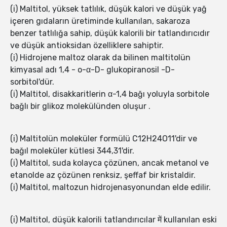
(i) Maltitol, yüksek tatlılık, düşük kalori ve düşük yağ
içeren gıdaların üretiminde kullanılan, sakaroza
benzer tatlılığa sahip, düşük kalorili bir tatlandırıcıdır
ve düşük antioksidan özelliklere sahiptir.
(i) Hidrojene maltoz olarak da bilinen maltitolün
kimyasal adı 1,4 - o-α-D- glukopiranosil -D-
sorbitol'dür.
(i) Maltitol, disakkaritlerin α-1,4 bağı yoluyla sorbitole
bağlı bir glikoz molekülünden oluşur .
(i) Maltitolün moleküler formülü C12H24O11'dir ve
bağıl moleküler kütlesi 344,31'dir.
(i) Maltitol, suda kolayca çözünen, ancak metanol ve
etanolde az çözünen renksiz, şeffaf bir kristaldir.
(i) Maltitol, maltozun hidrojenasyonundan elde edilir.
(i) Maltitol, düşük kalorili tatlandırıcılar में kullanılan eski