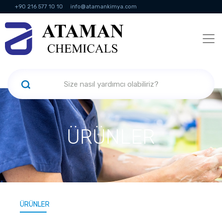
+90 216 577 10 10
info@atamankimya.com
KVKK Politikası
Bilgi Toplumu Hizmetleri
İnsan Kaynakları
ÜRÜNLER
ÜRÜNLER