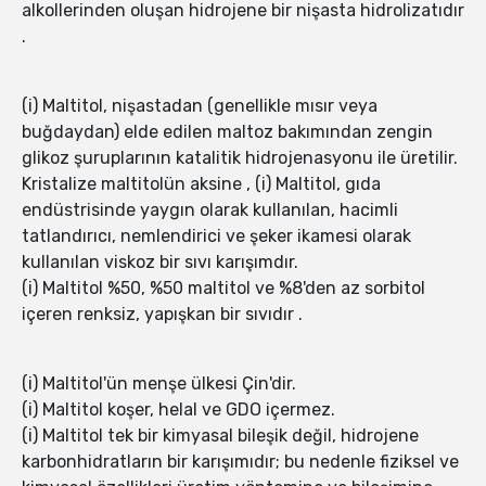
alkollerinden oluşan hidrojene bir nişasta hidrolizatıdır
.
(i) Maltitol, nişastadan (genellikle mısır veya
buğdaydan) elde edilen maltoz bakımından zengin
glikoz şuruplarının katalitik hidrojenasyonu ile üretilir.
Kristalize maltitolün aksine , (i) Maltitol, gıda
endüstrisinde yaygın olarak kullanılan, hacimli
tatlandırıcı, nemlendirici ve şeker ikamesi olarak
kullanılan viskoz bir sıvı karışımdır.
(i) Maltitol %50, %50 maltitol ve %8'den az sorbitol
içeren renksiz, yapışkan bir sıvıdır .
(i) Maltitol'ün menşe ülkesi Çin'dir.
(i) Maltitol koşer, helal ve GDO içermez.
(i) Maltitol tek bir kimyasal bileşik değil, hidrojene
karbonhidratların bir karışımıdır; bu nedenle fiziksel ve