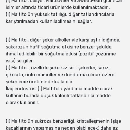
(i) Maltitol, Lesys , Maltisweet ve SweetPearl gibi ticari
isimler altında ticari ürünlerde kullanılmaktadır .
(i) Maltitolün yüksek tatlılığı, diğer tatlandırıcılarla
karıştırılmadan kullanılabilmesini sağlar.
(i) Maltitol, diğer şeker alkolleriyle karşılaştırıldığında,
sakarozun hafif soğutma etkisine benzer şekilde,
ihmal edilebilir bir soğutma etkisi (pozitif çözünme
ısısı) sergiler.
(i) Maltitol , özellikle şekersiz sert şekerler, sakız,
çikolata, unlu mamuller ve dondurma olmak üzere
şekerleme üretiminde kullanılır.
İlaç endüstrisi (i) Maltitolü yardımcı madde olarak
kullanır; burada düşük kalorili tatlandırıcı madde
olarak kullanılır.
(i) Maltitolün sukroza benzerliği, kristalleşmenin (şişe
kapaklarının yapışmasına neden olabilecek) daha az